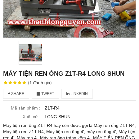
MÁY TIỆN REN ỐNG Z1T-R4 LONG SHUN
(
1
đánh giá
)
SHARE
TWEET
LINKEDIN
Mã sản phẩm :
Z1T-R4
Xuất xứ :
LONG SHUN
Máy tiện ren ống Z1T-R4 hay còn được gọi là Máy ren ống Z1T-R4,
Máy tiện ren Z1T-R4, Máy tiện ren ống 4', máy ren ống 4', Máy tiện
ren 4', Máy ren 4', Máy ren ống tráng kẽm 4', MÁY TIỆN REN ỐNG