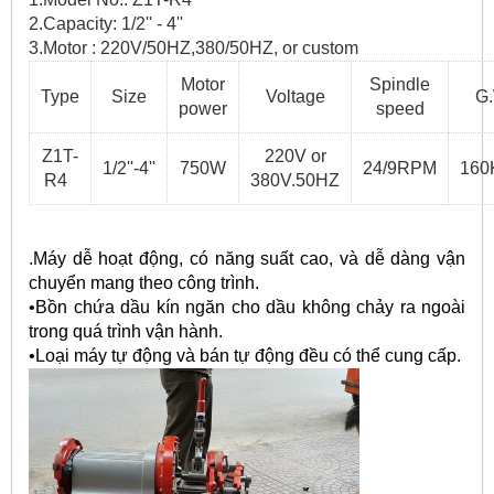
2.Capacity: 1/2'' - 4''
3.Motor : 220V/50HZ,380/50HZ, or custom
Motor
Spindle
Type
Size
Voltage
G.
power
speed
Z1T-
220V or
1/2''-4''
750W
24/9RPM
160
R4
380V.50HZ
.Máy dễ hoạt động, có năng suất cao, và dễ dàng vận
chuyển mang theo công trình.
•Bồn chứa dầu kín ngăn cho dầu không chảy ra ngoài
trong quá trình vận hành.
•Loại máy tự động và bán tự động đều có thể cung cấp.