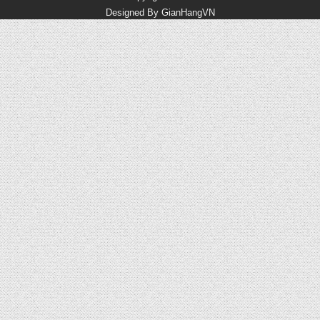
Designed By
GianHangVN