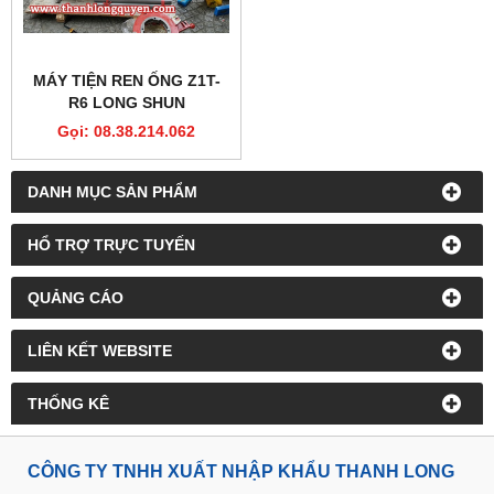
MÁY TIỆN REN ỐNG Z1T-
R6 LONG SHUN
Gọi: 08.38.214.062
DANH MỤC SẢN PHẨM
HỔ TRỢ TRỰC TUYẾN
QUẢNG CÁO
LIÊN KẾT WEBSITE
THỐNG KÊ
CÔNG TY TNHH XUẤT NHẬP KHẨU THANH LONG