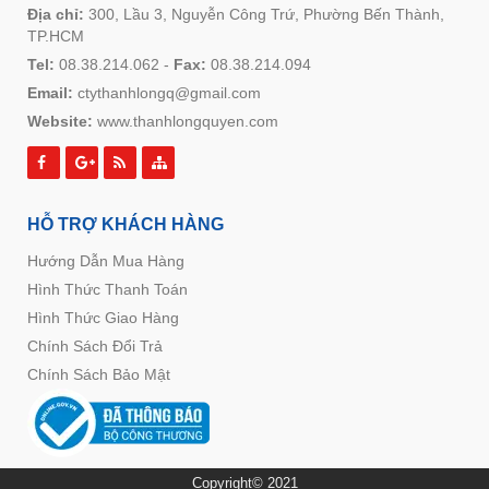
Địa chỉ:
300, Lầu 3, Nguyễn Công Trứ, Phường Bến Thành,
TP.HCM
Tel:
08.38.214.062
-
Fax:
08.38.214.094
Email:
ctythanhlongq@gmail.com
Website:
www.thanhlongquyen.com
HỖ TRỢ KHÁCH HÀNG
Hướng Dẫn Mua Hàng
Hình Thức Thanh Toán
Hình Thức Giao Hàng
Chính Sách Đổi Trả
Chính Sách Bảo Mật
Copyright© 2021