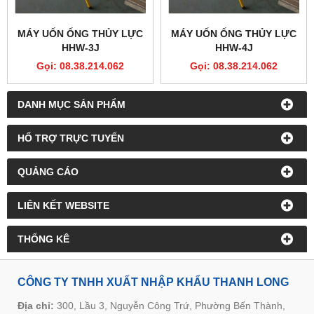
MÁY UỐN ỐNG THỦY LỰC
MÁY UỐN ỐNG THỦY LỰC
HHW-3J
HHW-4J
Gọi: 08.38.214.062
Gọi: 08.38.214.062
DANH MỤC SẢN PHẨM
HỔ TRỢ TRỰC TUYẾN
QUẢNG CÁO
LIÊN KẾT WEBSITE
THỐNG KÊ
CÔNG TY TNHH XUẤT NHẬP KHẨU THANH LONG
Địa chỉ:
300, Lầu 3, Nguyễn Công Trứ, Phường Bến Thành,