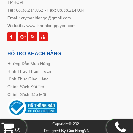
TP.HCM
Tel:
08.38.214.062
-
Fax:
08.38.214.094
Email:
ctythanhlongq@gmail.com
Website:
www.thanhlongquyen.com
HỖ TRỢ KHÁCH HÀNG
Hướng Dẫn Mua Hàng
Hình Thức Thanh Toán
Hình Thức Giao Hàng
Chính Sách Đổi Trả
Chính Sách Bảo Mật
Copyright© 2021
(
0
)
Designed By
GianHangVN