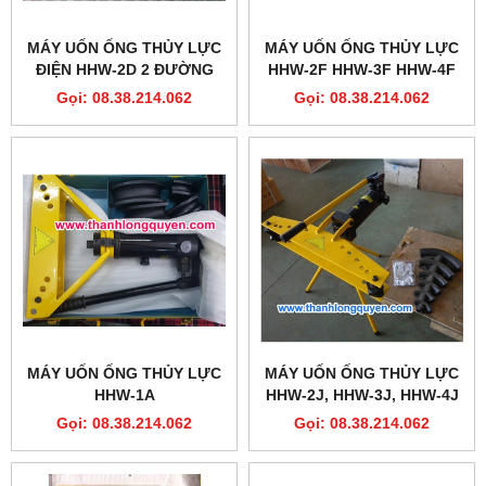
MÁY UỐN ỐNG THỦY LỰC
MÁY UỐN ỐNG THỦY LỰC
ĐIỆN HHW-2D 2 ĐƯỜNG
HHW-2F HHW-3F HHW-4F
DẦU 13 TẤN
TLP
Gọi: 08.38.214.062
Gọi: 08.38.214.062
MÁY UỐN ỐNG THỦY LỰC
MÁY UỐN ỐNG THỦY LỰC
HHW-1A
HHW-2J, HHW-3J, HHW-4J
Gọi: 08.38.214.062
Gọi: 08.38.214.062