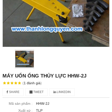
MÁY UỐN ỐNG THỦY LỰC HHW-2J
(
1
đánh giá
)
SHARE
TWEET
LINKEDIN
Mã sản phẩm :
HHW-2J
Xuất xứ :
TLP