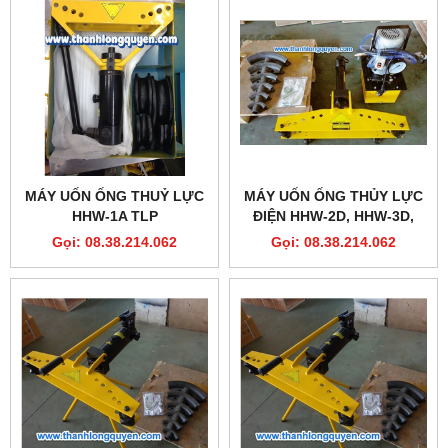
MÁY UỐN ỐNG THUỶ LỰC
MÁY UỐN ỐNG THỦY LỰC
HHW-1A TLP
ĐIỆN HHW-2D, HHW-3D,
HHW-4D
Gọi: 08.38.214.062
Gọi: 08.38.214.062