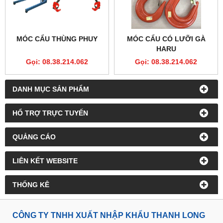
MÓC CẨU THÙNG PHUY
MÓC CẨU CÓ LƯỠI GÀ
HARU
Gọi: 08.38.214.062
Gọi: 08.38.214.062
DANH MỤC SẢN PHẨM
HỔ TRỢ TRỰC TUYẾN
QUẢNG CÁO
LIÊN KẾT WEBSITE
THỐNG KÊ
CÔNG TY TNHH XUẤT NHẬP KHẨU THANH LONG