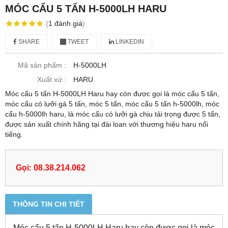
MÓC CẨU 5 TẤN H-5000LH HARU
(
1
đánh giá
)
SHARE
TWEET
LINKEDIN
Mã sản phẩm :
H-5000LH
Xuất xứ :
HARU
Móc cẩu 5 tấn H-5000LH Haru hay còn được gọi là móc cẩu 5 tấn,
móc cẩu có lưỡi gà 5 tấn, móc 5 tấn, móc cẩu 5 tấn h-5000lh, móc
cẩu h-5000lh haru, là móc cẩu có lưỡi gà chịu tải trọng được 5 tấn,
được sản xuất chính hãng tại đài loan với thương hiệu haru nổi
tiếng.
Gọi: 08.38.214.062
THÔNG TIN CHI TIẾT
Móc cẩu 5 tấn H-5000LH Haru hay còn được gọi là móc