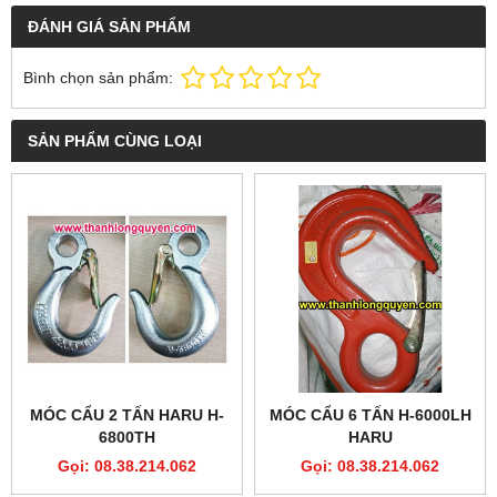
ĐÁNH GIÁ SẢN PHẨM
Bình chọn sản phẩm:
SẢN PHẨM CÙNG LOẠI
MÓC CẨU 2 TẤN HARU H-
MÓC CẨU 6 TẤN H-6000LH
6800TH
HARU
Gọi: 08.38.214.062
Gọi: 08.38.214.062