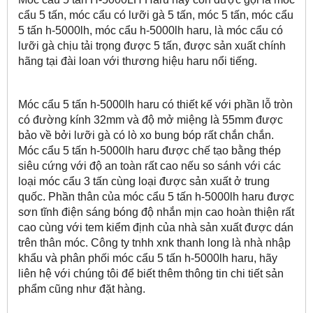
cẩu 5 tấn, móc cẩu có lưỡi gà 5 tấn, móc 5 tấn, móc cẩu
5 tấn h-5000lh, móc cẩu h-5000lh haru, là móc cẩu có
lưỡi gà chịu tải trọng được 5 tấn, được sản xuất chính
hãng tại đài loan với thương hiệu haru nổi tiếng.
Móc cẩu 5 tấn h-5000lh haru có thiết kế với phần lỗ tròn
có đường kính 32mm và độ mở miệng là 55mm được
bảo về bởi lưỡi gà có lò xo bung bóp rất chắn chắn.
Móc cẩu 5 tấn h-5000lh haru được chế tạo bằng thép
siêu cứng với độ an toàn rất cao nếu so sánh với các
loại móc cẩu 3 tấn cùng loại được sản xuất ở trung
quốc. Phần thân của móc cẩu 5 tấn h-5000lh haru được
sơn tĩnh điện sáng bóng độ nhắn mịn cao hoàn thiện rất
cao cùng với tem kiểm định của nhà sản xuất được dán
trên thân móc. Công ty tnhh xnk thanh long là nhà nhập
khẩu và phân phối móc cẩu 5 tấn h-5000lh haru, hãy
liên hệ với chúng tôi để biết thêm thông tin chi tiết sản
phẩm cũng như đặt hàng.