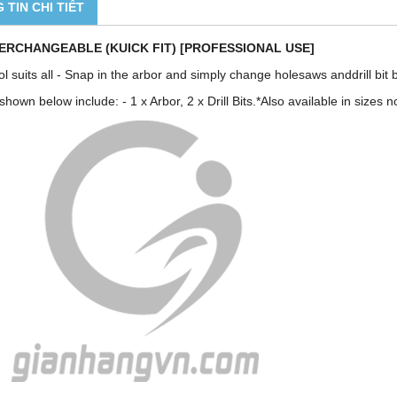
 TIN CHI TIẾT
TERCHANGEABLE (KUICK FIT) [PROFESSIONAL USE]
l suits all - Snap in the arbor and simply change holesaws anddrill bit b
s shown below include: - 1 x Arbor, 2 x Drill Bits.*Also available in size