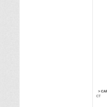
> CAR
C