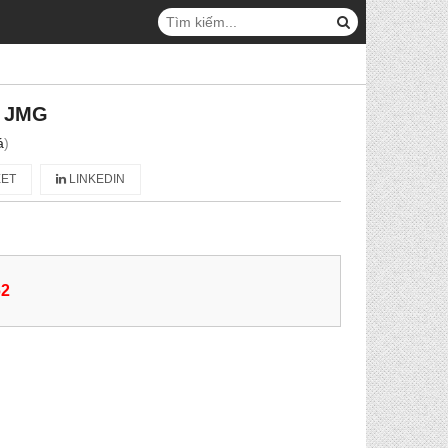
 JMG
á
)
ET
LINKEDIN
62