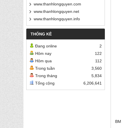
www.thanhlongquyen.com
www.thanhlongquyen.net
www.thanhlongquyen.info
THỐNG KÊ
Đang online
2
Hôm nay
122
Hôm qua
112
Trong tuần
3,560
Trong tháng
5,834
Tổng cộng
6,206,641