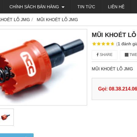
CHÍNH SÁCH BÁN HÀNG
TIN TỨC
LIÊN HỆ
KHOÉT LỖ JMG
MŨI KHOÉT LỖ JMG
MŨI KHOÉT LỖ
(
1
đánh gi
SHARE
TWE
MŨI KHOÉT LỖ JMG
Gọi: 08.38.214.0