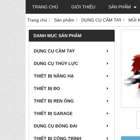
TRANG CHỦ
GIỚI THIỆU
SẢN PHẨM
Trang chủ
Sản phẩm
DỤNG CỤ CẦM TAY
MŨI 
DANH MỤC SẢN PHẨM
DỤNG CỤ CẦM TAY
DỤNG CỤ THỦY LỰC
THIẾT BỊ NÂNG HẠ
THIẾT BỊ ĐO
THIẾT BỊ REN ỐNG
THIẾT BỊ GARAGE
DỤNG CỤ ĐÓNG ĐAI
THIẾT BỊ CÔNG TRÌNH