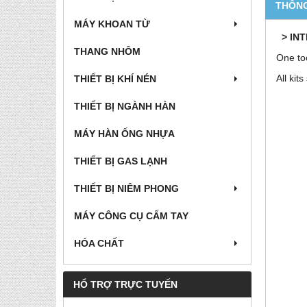
THÔNG
MÁY KHOAN TỪ
> IN
THANG NHÔM
One too
All kit
THIẾT BỊ KHÍ NÉN
THIẾT BỊ NGÀNH HÀN
MÁY HÀN ỐNG NHỰA
THIẾT BỊ GAS LẠNH
THIẾT BỊ NIÊM PHONG
MÁY CÔNG CỤ CẤM TAY
HÓA CHẤT
HỔ TRỢ TRỰC TUYẾN