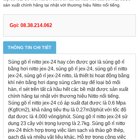
sản xuất chính hãng tại nhật với thương hiệu Nitto nổi tiếng.
Gọi: 08.38.214.062
THÔNG TIN CHI TIẾT
Súng gõ rỉ nitto jex-24 hay còn được gọi là súng gõ rỉ
bằng hơi nitto jex-24, súng gõ rỉ jex-24, súng gõ rỉ nitto
jex-24, súng gõ rỉ jex-24 nitto, là thiết bị hoạt động bằng
khí nén bằng hơi dạng súng cầm tay để loại bỏ mối
hàn, rỉ sét trên tất cả hầu hết các bề mặt được sản xuất
chính hãng tại nhật với thương hiệu Nitto nổi tiếng.
Súng gõ rỉ nitto jex-24 có áp suất đạt được là 0.6 Mpa
(Kgf/cm2), khả năng tiêu thụ là 0.27m3/phút với tốc độ
đạt được là 4.000 vòng/phút. Súng gõ rỉ nitto jex-24 sử
dụng 23 cây với trọng lượng là 2.7kg. Súng gõ rỉ nitto
jex-24 thích hợp trong việc làm sạch và tháo gỡ thép,
gạch đá và nhiều vật liệu khác. Hỗ trợ trong công việc