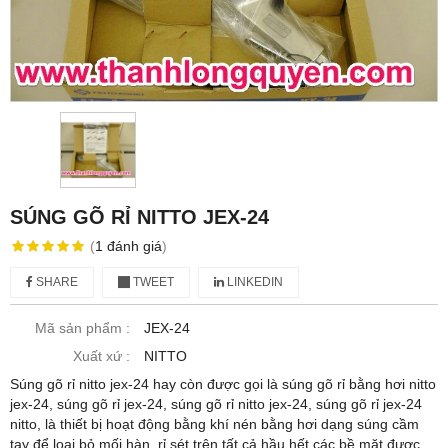
SÚNG GÕ RỈ NITTO JEX-24
(
1
đánh giá
)
SHARE
TWEET
LINKEDIN
Mã sản phẩm :
JEX-24
Xuất xứ :
NITTO
Súng gõ rỉ nitto jex-24 hay còn được gọi là súng gõ rỉ bằng hơi nitto
jex-24, súng gõ rỉ jex-24, súng gõ rỉ nitto jex-24, súng gõ rỉ jex-24
nitto, là thiết bị hoạt động bằng khí nén bằng hơi dạng súng cầm
tay để loại bỏ mối hàn, rỉ sét trên tất cả hầu hết các bề mặt được