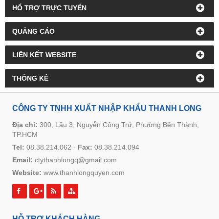
HỔ TRỢ TRỰC TUYẾN
QUẢNG CÁO
LIÊN KẾT WEBSITE
THỐNG KÊ
CÔNG TY TNHH XUẤT NHẬP KHẨU THANH LONG
Địa chỉ:
300, Lầu 3, Nguyễn Công Trứ, Phường Bến Thành,
TP.HCM
Tel:
08.38.214.062
-
Fax:
08.38.214.094
Email:
ctythanhlongq@gmail.com
Website:
www.thanhlongquyen.com
HỖ TRỢ KHÁCH HÀNG