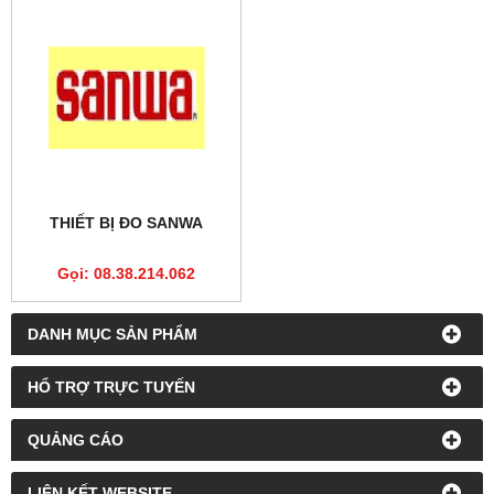
THIẾT BỊ ĐO SANWA
Gọi: 08.38.214.062
DANH MỤC SẢN PHẨM
HỔ TRỢ TRỰC TUYẾN
QUẢNG CÁO
LIÊN KẾT WEBSITE