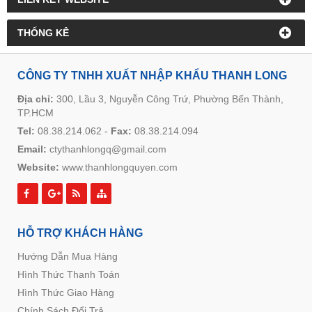
THỐNG KÊ
CÔNG TY TNHH XUẤT NHẬP KHẨU THANH LONG
Địa chỉ:
300, Lầu 3, Nguyễn Công Trứ, Phường Bến Thành,
TP.HCM
Tel:
08.38.214.062
-
Fax:
08.38.214.094
Email:
ctythanhlongq@gmail.com
Website:
www.thanhlongquyen.com
HỖ TRỢ KHÁCH HÀNG
Hướng Dẫn Mua Hàng
Hình Thức Thanh Toán
Hình Thức Giao Hàng
Chính Sách Đổi Trả