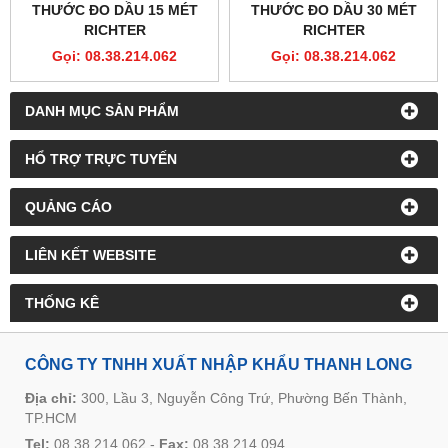
THƯỚC ĐO DẦU 15 MÉT
THƯỚC ĐO DẦU 30 MÉT
RICHTER
RICHTER
Gọi: 08.38.214.062
Gọi: 08.38.214.062
DANH MỤC SẢN PHẨM
HỔ TRỢ TRỰC TUYẾN
QUẢNG CÁO
LIÊN KẾT WEBSITE
THỐNG KÊ
CÔNG TY TNHH XUẤT NHẬP KHẨU THANH LONG
Địa chỉ:
300, Lầu 3, Nguyễn Công Trứ, Phường Bến Thành,
TP.HCM
Tel:
08.38.214.062
-
Fax:
08.38.214.094