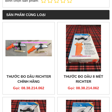
Bình chọn sản phẩm:
SẢN PHẨM CÙNG LOẠI
THƯỚC ĐO DẦU RICHTER
THƯỚC ĐO DẦU 8 MÉT
CHÍNH HÃNG
RICHTER
Gọi: 08.38.214.062
Gọi: 08.38.214.062