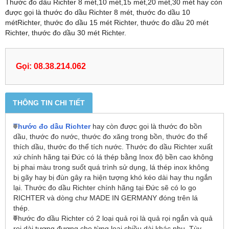
Thước đo dầu Richter 8 mét,10 mét,15 mét,20 mét,30 mét hay còn
được gọi là thước đo dầu Richter 8 mét, thước đo dầu 10
métRichter, thước đo dầu 15 mét Richter, thước đo dầu 20 mét
Richter, thước đo dầu 30 mét Richter.
Gọi: 08.38.214.062
THÔNG TIN CHI TIẾT
Thước đo dầu Richter
hay còn được gọi là thước đo bồn
dầu, thước đo nước, thước đo xăng trong bồn, thước đo thể
thích dầu, thước đo thể tích nước. Thước đo dầu Richter xuất
xứ chính hãng tại Đức có lá thép bằng Inox độ bền cao không
bị phai màu trong suốt quá trình sử dụng, lá thép inox không
bị gãy hay bị đùn gây ra hiện tượng khó kéo dài hay thu ngắn
lại. Thước đo dầu Richter chính hãng tại Đức sẽ có lo go
RICHTER và dòng chư MADE IN GERMANY đóng trên lá
thép.
Thước đo dầu Richter có 2 loại quả rọi là quả rọi ngắn và quả
rọi dài tương đương cho từng loại chiều dài khác nhu. Tùy