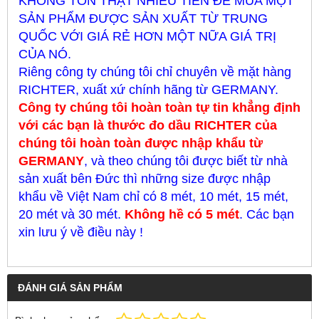
KHÔNG TỐN THẬT NHIỀU TIỀN ĐỂ MUA MỘT
SẢN PHẨM ĐƯỢC SẢN XUẤT TỪ TRUNG
QUỐC VỚI GIÁ RẺ HƠN MỘT NỮA GIÁ TRỊ
CỦA NÓ.
Riêng công ty chúng tôi chỉ chuyên về mặt hàng
RICHTER, xuất xứ chính hãng từ GERMANY.
Công ty chúng tôi hoàn toàn tự tin khẳng định
với các bạn là thước đo dầu RICHTER của
chúng tôi hoàn toàn được nhập khẩu từ
GERMANY
, và theo chúng tôi được biết từ nhà
sản xuất bên Đức thì những size được nhập
khẩu về Việt Nam chỉ có 8 mét, 10 mét, 15 mét,
20 mét và 30 mét.
Không hề có 5 mét
. Các bạn
xin lưu ý về điều này !
ĐÁNH GIÁ SẢN PHẨM