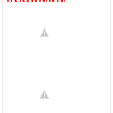
họ đã thay đổi như thế nào
...