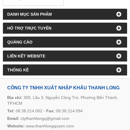
DANH MỤC SẢN PHẨM
HỔ TRỢ TRỰC TUYẾN
QUẢNG CÁO
LIÊN KẾT WEBSITE
THỐNG KÊ
CÔNG TY TNHH XUẤT NHẬP KHẨU THANH LONG
Địa chỉ:
300, Lầu 3, Nguyễn Công Trứ, Phường Bến Thành,
TP.HCM
Tel:
08.38.214.062
-
Fax:
08.38.214.094
Email:
ctythanhlongq@gmail.com
Website:
www.thanhlongquyen.com