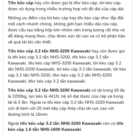
Tifo kéo cáp
hay còn được gọi là tifor kéo cáp, tời kéo cáp
được sử dụng trong nhiều trường hợp với độ dài của cáp dài.
Những ưu điểm của tời kéo cáp hay tifo kéo cáp như: lắp đặt
một cách nhanh chóng, không giới hạn chiều dài của cáp,
được cấu tạo bằng hộp kim nhôm nên trọng lượng rất nhẹ và
dễ dàng mang theo, chịu được sức tải cao và có bộ phận bảo
vệ quá tải khi cần thiết.
Tifo kéo cáp 3.2 tấn NHS-3200 Kawasaki
hay còn được gọi
là tifo kéo cáp 3.2 tấn NHS-3200, tifo kéo cáp 3.2 tấn
Kawasaki, tifo kéo cáp NHS-3200 Kawasaki, tời kéo cáp 3.2
tấn NHS-3200 Kawasaki, tời kéo cáp 3.2 tấn kawasaki, tời kéo
cáp 3.2 tấn NHS-3200, tifor kéo cáp 3.2 tấn NHS-3200
Kawasaki, tifor kéo cáp 3.2 tấn kawasaki.
Tifo kéo cáp 3.2 tấn NHS-3200 Kawasaki
có tải trọng tối đa
là 3200kg, lực kéo là 441N, hệ số đạt được của cáp và trọng
tải là 5 lần. Ngoài ra tifo kéo cáp 3.2 tấn NHS-3200 Kawasaki
còn đi kèm với 20 mét dây cáp thép chịu tải cực cao với
đường kính là 16mm.
Ngoài
tifo kéo cáp 3.2 tấn NHS-3200 Kawasaki
còn có
tifo
kéo cáp 1.6 tấn NHS-1600 Kawasaki
.