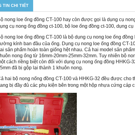
 TIN CHI TIẾT
ộ nong loe ống đồng CT-100 hay còn được gọi là dụng cụ nong
ụng cụ nong ống đồng ct-100, bộ loe ống đồng ct-100, dụng cụ 
ộ nong loe ống đồng CT-100 là bộ dụng cụ nong loe ống đồng 
ường kính ban đầu của ống. Dụng cụ nong loe ống đồng CT-1
ai sản phẩm hoàn toàn giống hệt nhau. Cả hai model sản phẩ
huôn nong ống từ 16mm-20mm-25mm-32mm. Tuy nhiên bộ nong
ột cách riềng biệt còn đối với dụng cụ nong ống đồng HHKG-32
5mm đã bị gộp lại thành 1 khuôn nong.
ả hai bộ nong nống đồng CT-100 và HHKG-32 đều được cho th
rang bị đầy đủ các phụ kiện bên trong một hộp nhựa cứng cáp c