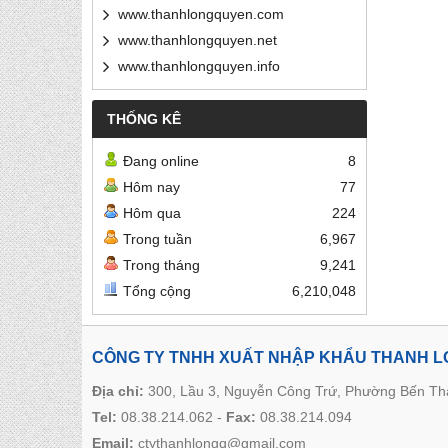
www.thanhlongquyen.com
www.thanhlongquyen.net
www.thanhlongquyen.info
THỐNG KÊ
Đang online
8
Hôm nay
77
Hôm qua
224
Trong tuần
6,967
Trong tháng
9,241
Tổng cộng
6,210,048
CÔNG TY TNHH XUẤT NHẬP KHẨU THANH 
Địa chỉ:
300, Lầu 3, Nguyễn Công Trứ, Phường Bến T
Tel:
08.38.214.062
-
Fax:
08.38.214.094
Email:
ctythanhlongq@gmail.com