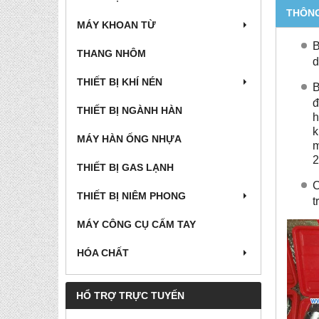
THÔNG
MÁY KHOAN TỪ
B
THANG NHÔM
d
THIẾT BỊ KHÍ NÉN
B
đ
THIẾT BỊ NGÀNH HÀN
h
k
MÁY HÀN ỐNG NHỰA
m
2
THIẾT BỊ GAS LẠNH
C
THIẾT BỊ NIÊM PHONG
t
MÁY CÔNG CỤ CẤM TAY
HÓA CHẤT
HỔ TRỢ TRỰC TUYẾN