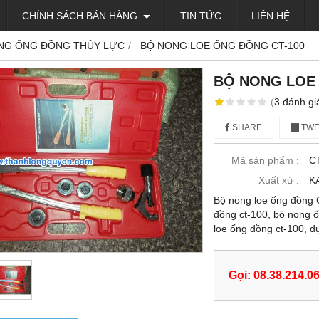
CHÍNH SÁCH BÁN HÀNG
TIN TỨC
LIÊN HỆ
NG ỐNG ĐỒNG THỦY LỰC
BỘ NONG LOE ỐNG ĐỒNG CT-100
BỘ NONG LOE 
(
3
đánh gi
SHARE
TWE
Mã sản phẩm :
C
Xuất xứ :
K
Bộ nong loe ống đồng 
đồng ct-100, bộ nong 
loe ống đồng ct-100, d
Gọi: 08.38.214.0