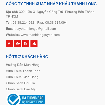
CÔNG TY TNHH XUẤT NHẬP KHẨU THANH LONG
Địa chỉ:
300, Lầu 3, Nguyễn Công Trứ, Phường Bến Thành,
TP.HCM
Tel:
08.38.214.062
-
Fax:
08.38.214.094
Email:
ctythanhlongq@gmail.com
Website:
www.thanhlongquyen.com
HỖ TRỢ KHÁCH HÀNG
Hướng Dẫn Mua Hàng
Hình Thức Thanh Toán
Hình Thức Giao Hàng
Chính Sách Đổi Trả
Chính Sách Bảo Mật