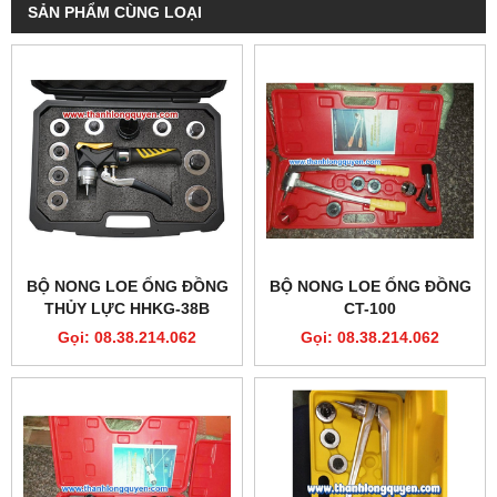
SẢN PHẨM CÙNG LOẠI
BỘ NONG LOE ỐNG ĐỒNG
BỘ NONG LOE ỐNG ĐỒNG
THỦY LỰC HHKG-38B
CT-100
Gọi: 08.38.214.062
Gọi: 08.38.214.062