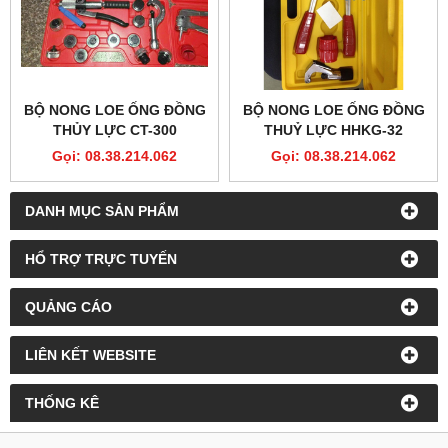
BỘ NONG LOE ỐNG ĐỒNG
BỘ NONG LOE ỐNG ĐỒNG
THỦY LỰC CT-300
THUỶ LỰC HHKG-32
Gọi: 08.38.214.062
Gọi: 08.38.214.062
DANH MỤC SẢN PHẨM
HỔ TRỢ TRỰC TUYẾN
QUẢNG CÁO
LIÊN KẾT WEBSITE
THỐNG KÊ