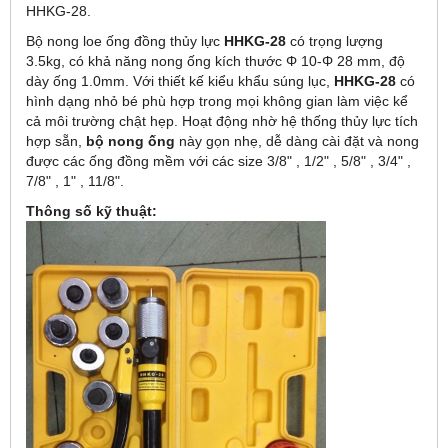
HHKG-28.
Bộ nong loe ống đồng thủy lực
HHKG-28
có trọng lượng
3.5kg, có khả năng nong ống kích thước Φ 10-Φ 28 mm, độ
dày ống 1.0mm. Với thiết kế kiểu khẩu súng lục,
HHKG-28
có
hình dạng nhỏ bé phù hợp trong mọi không gian làm việc kể
cả môi trường chật hẹp. Hoạt động nhờ hệ thống thủy lực tích
hợp sẵn,
bộ nong ống
này gọn nhẹ, dễ dàng cài đặt và nong
được các ống đồng mềm với các size 3/8" , 1/2" , 5/8" , 3/4" ,
7/8" , 1" , 11/8".
Thông số kỹ thuật: