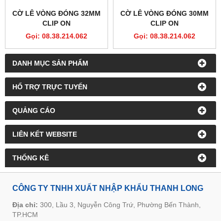
CỜ LÊ VÒNG ĐÓNG 32MM
CỜ LÊ VÒNG ĐÓNG 30MM
CLIP ON
CLIP ON
Gọi: 08.38.214.062
Gọi: 08.38.214.062
DANH MỤC SẢN PHẨM
HỔ TRỢ TRỰC TUYẾN
QUẢNG CÁO
LIÊN KẾT WEBSITE
THỐNG KÊ
CÔNG TY TNHH XUẤT NHẬP KHẨU THANH LONG
Địa chỉ:
300, Lầu 3, Nguyễn Công Trứ, Phường Bến Thành,
TP.HCM