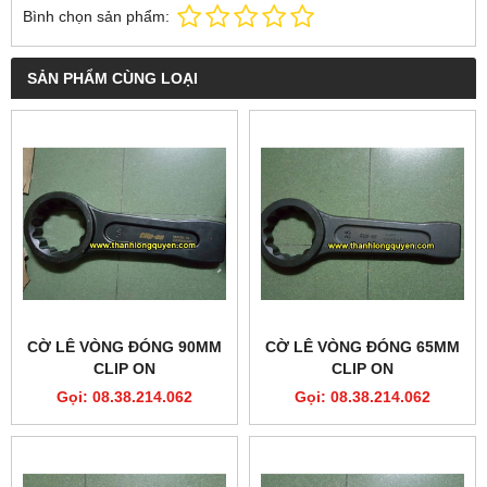
Bình chọn sản phẩm:
SẢN PHẨM CÙNG LOẠI
CỜ LÊ VÒNG ĐÓNG 90MM
CỜ LÊ VÒNG ĐÓNG 65MM
CLIP ON
CLIP ON
Gọi: 08.38.214.062
Gọi: 08.38.214.062