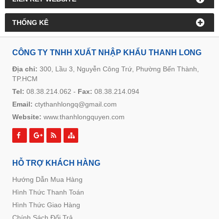
THỐNG KÊ
CÔNG TY TNHH XUẤT NHẬP KHẨU THANH LONG
Địa chỉ:
300, Lầu 3, Nguyễn Công Trứ, Phường Bến Thành,
TP.HCM
Tel:
08.38.214.062
-
Fax:
08.38.214.094
Email:
ctythanhlongq@gmail.com
Website:
www.thanhlongquyen.com
HỖ TRỢ KHÁCH HÀNG
Hướng Dẫn Mua Hàng
Hình Thức Thanh Toán
Hình Thức Giao Hàng
Chính Sách Đổi Trả