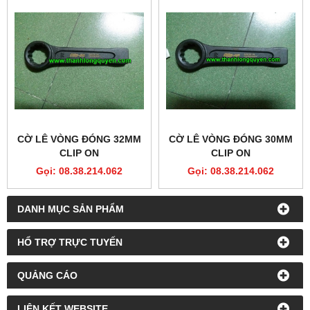
CỜ LÊ VÒNG ĐÓNG 32MM
CỜ LÊ VÒNG ĐÓNG 30MM
CLIP ON
CLIP ON
Gọi: 08.38.214.062
Gọi: 08.38.214.062
DANH MỤC SẢN PHẨM
HỔ TRỢ TRỰC TUYẾN
QUẢNG CÁO
LIÊN KẾT WEBSITE