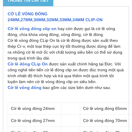
THÔNG TIN CHI TIẾT
CỜ LÊ VÒNG ĐÓNG
24MM,27MM,30MM,32MM,33MM,34MM CLIP-ON
Cờ lê vòng đóng clip on
hay còn được gọi là cờ lê vòng
đóng, chìa khóa vòng đóng, vòng đóng, cờ lê đóng.
Cờ lê vòng đóng CLip On là cờ lê đóng được sản xuất theo
thép Cr-v, một loại thép cực kỳ tốt thường được dùng để làm
ra những cờ lê mở ốc với chất lượng siêu bền có thể sử dụng
trong quá trình lâu dài.
Cờ lê đóng CLip On
được sản xuất chính hãng tại Đức. Với
công nghê tiên tiến cờ lê đóng clip on được đúc trong một quá
trình nhiệt độ thích hợp và trả qua thêm một quá trình tôi
luyện làm nên cờ lê vòng đóng clip on siêu bền.
Cờ lê vòng đóng
bao gồm các size bên dưới như sau:
Cờ lê vòng đóng 24mm
Cờ lê vòng đóng 65mm
Cờ lê vòng đóng 27mm
Cờ lê vòng đóng 70mm