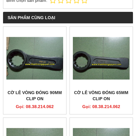
Bình chọn sản phẩm:
SẢN PHẨM CÙNG LOẠI
CỜ LÊ VÒNG ĐÓNG 90MM
CỜ LÊ VÒNG ĐÓNG 65MM
CLIP ON
CLIP ON
Gọi: 08.38.214.062
Gọi: 08.38.214.062