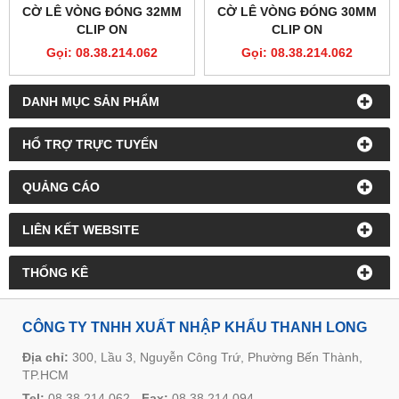
CỜ LÊ VÒNG ĐÓNG 32MM
CỜ LÊ VÒNG ĐÓNG 30MM
CLIP ON
CLIP ON
Gọi: 08.38.214.062
Gọi: 08.38.214.062
DANH MỤC SẢN PHẨM
HỔ TRỢ TRỰC TUYẾN
QUẢNG CÁO
LIÊN KẾT WEBSITE
THỐNG KÊ
CÔNG TY TNHH XUẤT NHẬP KHẨU THANH LONG
Địa chỉ:
300, Lầu 3, Nguyễn Công Trứ, Phường Bến Thành,
TP.HCM
Tel:
08.38.214.062
-
Fax:
08.38.214.094