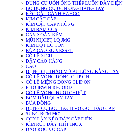
DỤNG CỤ UỐN ỐNG THÉP LUỒN DÂY ĐIỆN
BỘ DỤNG CỤ UỐN ỐNG BẰNG TAY
KÉO CẮT CÀNH BAHCO
KÌM CẮT CÁP
KÌM CẮT CÁP NHÔNG
KÌM BẤM COS
CÂY XOẮN KẼM
MŨI KHOÉT LỖ JMG
KÌM ĐỘT LỖ TÔN
BÚA CAO SU VESSEL
CỜ LÊ XÍCH
DÂY CẢO HÀNG
CẢO
DỤNG CỤ THÁO MỞ BU LÔNG BẰNG TAY
CỜ LÊ VÒNG ĐÓNG CLIP ON
CỜ LÊ MIỆNG ĐÓNG CLIP ON
Ê TÔ IRWIN RECORD
CỜ LÊ VÒNG ĐUÔI CHUỘT
BƠM DẦU QUAY TAY
BÚA ĐỒNG
DỤNG CỤ BÓC TÁCH VỎ GỌT ĐẦU CÁP
SÚNG BƠM MỠ
CON LĂN KÉO DÂY CÁP ĐIỆN
KÌM RÚT DÂY THÍT INOX
DAO RỌC VỎ CÁP