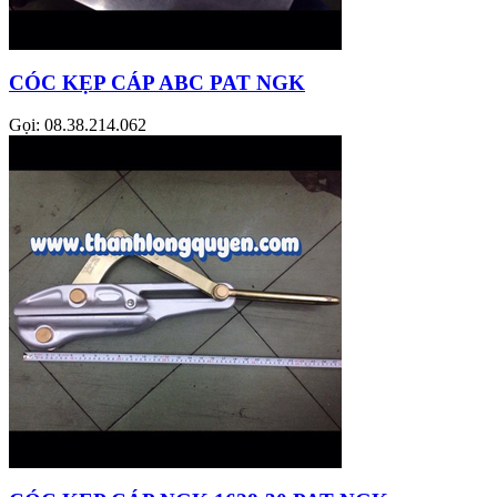
CÓC KẸP CÁP ABC PAT NGK
Gọi: 08.38.214.062