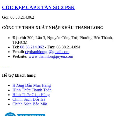
CÓC KẸP CÁP 3 TẤN SD-3 PSK
Gọi: 08.38.214.062
CÔNG TY TNHH XUẤT NHẬP KHẨU THANH LONG
Địa chỉ:
300, Lầu 3, Nguyễn Công Trứ, Phường Bến Thành,
TP.HCM
Tel:
08.38.214.062
-
Fax:
08.38.214.094
Email:
ctythanhlongq@gmail.com
Website:
www.thanhlongquyen.com
Hỗ trợ khách hàng
Hướng Dẫn Mua Hàng
Hình Thức Thanh Toán
Hình Thức Giao Hàng
Chính Sách Đổi Trả
Chính Sách Bảo Mật