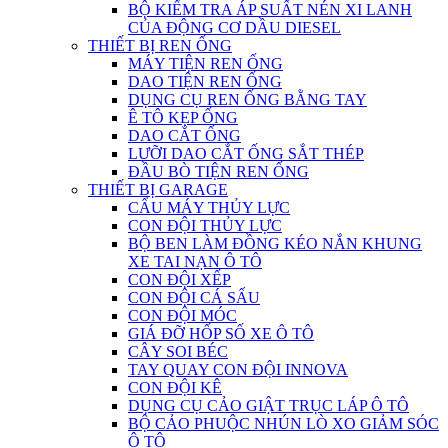
BỘ KIỂM TRA ÁP SUẤT NÉN XI LANH
CỦA ĐỘNG CƠ DẦU DIESEL
THIẾT BỊ REN ỐNG
MÁY TIỆN REN ỐNG
DAO TIỆN REN ỐNG
DỤNG CỤ REN ỐNG BẰNG TAY
Ê TÔ KẸP ỐNG
DAO CẮT ỐNG
LƯỠI DAO CẮT ỐNG SẮT THÉP
ĐẦU BÒ TIỆN REN ỐNG
THIẾT BỊ GARAGE
CẨU MÁY THỦY LỰC
CON ĐỘI THỦY LỰC
BỘ BEN LÀM ĐỒNG KÉO NẮN KHUNG
XE TAI NẠN Ô TÔ
CON ĐỘI XẾP
CON ĐỘI CÁ SẤU
CON ĐỘI MÓC
GIÁ ĐỠ HỐP SỐ XE Ô TÔ
CÂY SOI BÉC
TAY QUAY CON ĐỘI INNOVA
CON ĐỘI KÊ
DỤNG CỤ CẢO GIẬT TRỤC LÁP Ô TÔ
BỘ CẢO PHUỘC NHÚN LÒ XO GIẢM SÓC
Ô TÔ