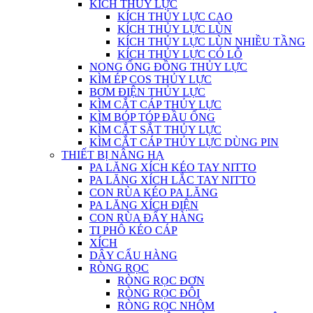
KÍCH THỦY LỰC
KÍCH THỦY LỰC CAO
KÍCH THỦY LỰC LÙN
KÍCH THỦY LỰC LÙN NHIỀU TẦNG
KÍCH THỦY LỰC CÓ LỖ
NONG ỐNG ĐỒNG THỦY LỰC
KÌM ÉP COS THỦY LỰC
BƠM ĐIỆN THỦY LỰC
KÌM CẮT CÁP THỦY LỰC
KÌM BÓP TÓP ĐẦU ỐNG
KÌM CẮT SẮT THỦY LỰC
KÌM CẮT CÁP THỦY LỰC DÙNG PIN
THIẾT BỊ NÂNG HẠ
PA LĂNG XÍCH KÉO TAY NITTO
PA LĂNG XÍCH LẮC TAY NITTO
CON RÙA KÉO PA LĂNG
PA LĂNG XÍCH ĐIỆN
CON RÙA ĐẨY HÀNG
TI PHÔ KÉO CÁP
XÍCH
DÂY CẨU HÀNG
RÒNG RỌC
RÒNG RỌC ĐƠN
RÒNG RỌC ĐÔI
RÒNG RỌC NHÔM