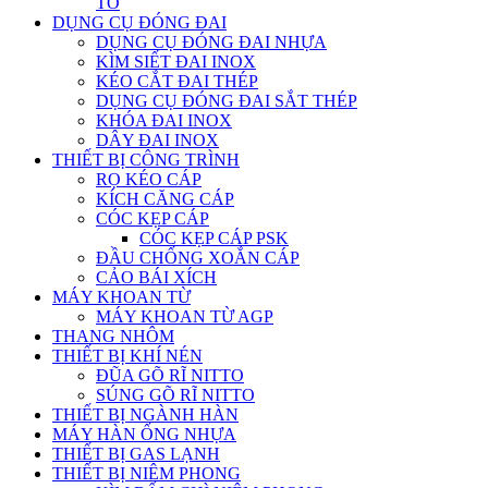
TÔ
DỤNG CỤ ĐÓNG ĐAI
DỤNG CỤ ĐÓNG ĐAI NHỰA
KÌM SIẾT ĐAI INOX
KÉO CẮT ĐAI THÉP
DỤNG CỤ ĐÓNG ĐAI SẮT THÉP
KHÓA ĐAI INOX
DÂY ĐAI INOX
THIẾT BỊ CÔNG TRÌNH
RỌ KÉO CÁP
KÍCH CĂNG CÁP
CÓC KẸP CÁP
CÓC KẸP CÁP PSK
ĐẦU CHỐNG XOẮN CÁP
CẢO BÁI XÍCH
MÁY KHOAN TỪ
MÁY KHOAN TỪ AGP
THANG NHÔM
THIẾT BỊ KHÍ NÉN
ĐŨA GÕ RĨ NITTO
SÚNG GÕ RĨ NITTO
THIẾT BỊ NGÀNH HÀN
MÁY HÀN ỐNG NHỰA
THIẾT BỊ GAS LẠNH
THIẾT BỊ NIÊM PHONG