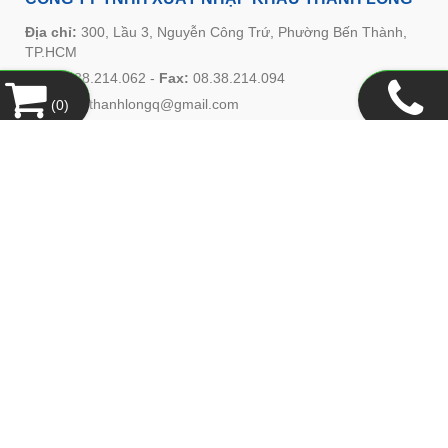
QUẢNG CÁO
LIÊN KẾT WEBSITE
(
0
)
THỐNG KÊ
CÔNG TY TNHH XUẤT NHẬP KHẨU THANH LONG
Địa chỉ:
300, Lầu 3, Nguyễn Công Trứ, Phường Bến Thành,
TP.HCM
Tel:
08.38.214.062
-
Fax:
08.38.214.094
Email:
ctythanhlongq@gmail.com
Website:
www.thanhlongquyen.com
HỖ TRỢ KHÁCH HÀNG
Hướng Dẫn Mua Hàng