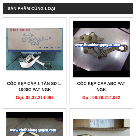
SẢN PHẨM CÙNG LOẠI
CÓC KẸP CÁP 1 TẤN SD-L-
CÓC KẸP CÁP ABC PAT
1000C PAT NGK
NGK
Gọi: 08.38.214.062
Gọi: 08.38.214.062