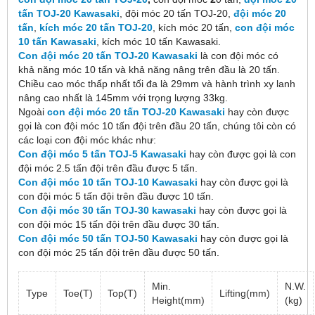
tấn TOJ-20 Kawasaki
, đội móc 20 tấn TOJ-20,
đội móc 20
tấn
,
kích móc 20 tấn TOJ-20
, kích móc 20 tấn,
con đội móc
10 tấn Kawasaki
, kích móc 10 tấn Kawasaki.
Con đội móc 20 tấn
TOJ-20 Kawasaki
là con đội móc có
khả năng móc 10 tấn và khả năng nâng trên đầu là 20 tấn.
Chiều cao móc thấp nhất tối đa là 29mm và hành trình xy lanh
nâng cao nhất là 145mm với trọng lượng 33kg.
Ngoài
con đội móc 20 tấn TOJ-20 Kawasaki
hay còn được
gọi là con đội móc 10 tấn đội trên đầu 20 tấn, chúng tôi còn có
các loại con đội móc khác như:
Con đội móc 5 tấn TOJ-5 Kawasaki
hay còn được gọi là con
đội móc 2.5 tấn đội trên đầu được 5 tấn.
Con đội móc 10 tấn TOJ-10 Kawasaki
hay còn được gọi là
con đội móc 5 tấn đội trên đầu được 10 tấn.
Con đội móc 30 tấn TOJ-30 kawasaki
hay còn được gọi là
con đội móc 15 tấn đội trên đầu được 30 tấn.
Con đội móc 50 tấn TOJ-50 Kawasaki
hay còn được gọi là
con đội móc 25 tấn đội trên đầu được 50 tấn.
Min.
N.W.
Type
Toe(T)
Top(T)
Lifting(mm)
Height(mm)
(kg)