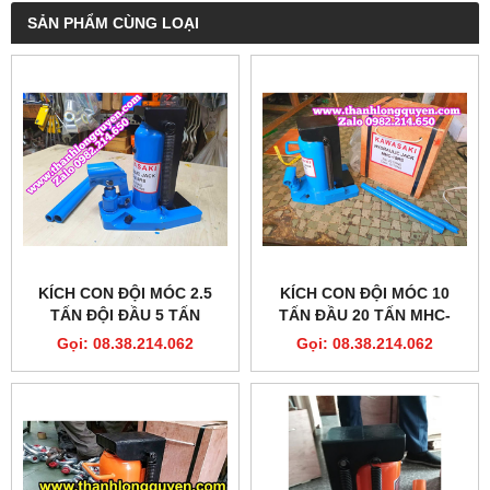
SẢN PHẨM CÙNG LOẠI
KÍCH CON ĐỘI MÓC 2.5
KÍCH CON ĐỘI MÓC 10
TẤN ĐỘI ĐẦU 5 TẤN
TẤN ĐẦU 20 TẤN MHC-
MODEL MHC-2.5RS
10RS 25MM-185MM
Gọi: 08.38.214.062
Gọi: 08.38.214.062
KAWASAKI
KAWASAKI