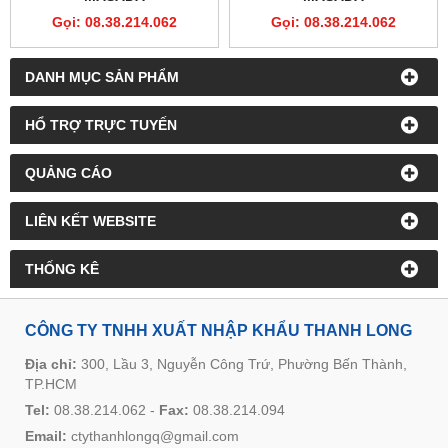
Gọi: 08.38.214.062
Gọi: 08.38.214.062
DANH MỤC SẢN PHẨM
HỔ TRỢ TRỰC TUYẾN
QUẢNG CÁO
LIÊN KẾT WEBSITE
THỐNG KÊ
CÔNG TY TNHH XUẤT NHẬP KHẨU THANH LONG
Địa chỉ:
300, Lầu 3, Nguyễn Công Trứ, Phường Bến Thành,
TP.HCM
Tel:
08.38.214.062
-
Fax:
08.38.214.094
Email:
ctythanhlongq@gmail.com