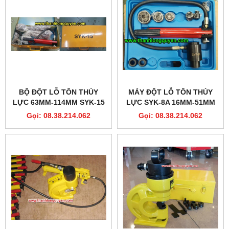
BỘ ĐỘT LỖ TÔN THỦY
MÁY ĐỘT LỖ TÔN THỦY
LỰC 63MM-114MM SYK-15
LỰC SYK-8A 16MM-51MM
Gọi: 08.38.214.062
Gọi: 08.38.214.062