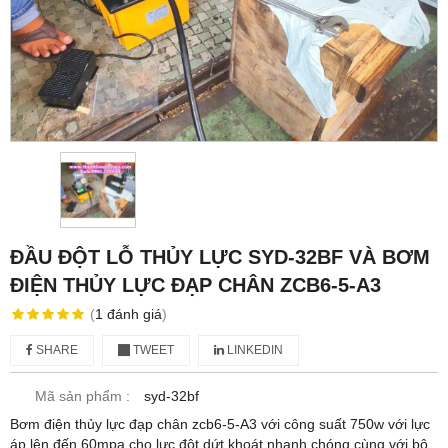
ĐẦU ĐỘT LỖ THỦY LỰC SYD-32BF VÀ BƠM
ĐIỆN THỦY LỰC ĐẠP CHÂN ZCB6-5-A3
(
1
đánh giá
)
SHARE
TWEET
LINKEDIN
Mã sản phẩm :
syd-32bf
Bơm điện thủy lực đạp chân zcb6-5-A3 với công suất 750w với lực
áp lên đến 60mpa cho lực đột dứt khoát nhanh chóng cùng với bộ