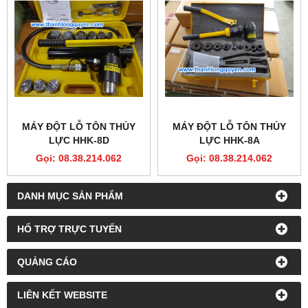
MÁY ĐỘT LỖ TÔN THỦY
MÁY ĐỘT LỖ TÔN THỦY
LỰC HHK-8D
LỰC HHK-8A
Gọi: 08.38.214.062
Gọi: 08.38.214.062
DANH MỤC SẢN PHẨM
HỔ TRỢ TRỰC TUYẾN
QUẢNG CÁO
LIÊN KẾT WEBSITE