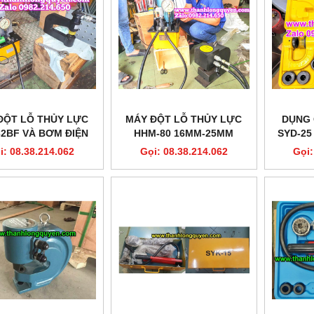
ĐỘT LỖ THỦY LỰC
MÁY ĐỘT LỖ THỦY LỰC
DỤNG 
32BF VÀ BƠM ĐIỆN
HHM-80 16MM-25MM
SYD-25
Y LỰC ĐẠP CHÂN
KHÔ
i: 08.38.214.062
Gọi: 08.38.214.062
Gọi:
ZCB6-5-A3