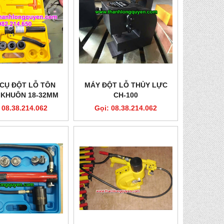
CỤ ĐỘT LỖ TÔN
MÁY ĐỘT LỖ THỦY LỰC
 KHUÔN 18-32MM
CH-100
NG KHOAN MỒI
 08.38.214.062
Gọi: 08.38.214.062