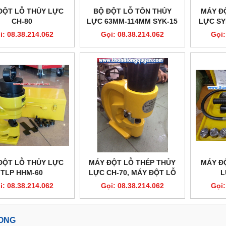
ĐỘT LỖ THỦY LỰC
BỘ ĐỘT LỖ TÔN THỦY
MÁY Đ
CH-80
LỰC 63MM-114MM SYK-15
LỰC SY
i: 08.38.214.062
Gọi: 08.38.214.062
Gọi:
ĐỘT LỖ THỦY LỰC
MÁY ĐỘT LỖ THÉP THỦY
MÁY Đ
TLP HHM-60
LỰC CH-70, MÁY ĐỘT LỖ
L
CH-70.
i: 08.38.214.062
Gọi: 08.38.214.062
Gọi:
LONG