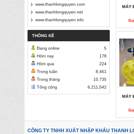
www.thanhlongquyen.com
MÁY 
www.thanhlongquyen.net
www.thanhlongquyen.info
Gọ
THỐNG KÊ
Đang online
5
Hôm nay
178
Hôm qua
224
Trong tuần
8,461
Trong tháng
10,735
Tổng cộng
6,211,542
MÁY 
Gọ
CÔNG TY TNHH XUẤT NHẬP KHẨU THANH 