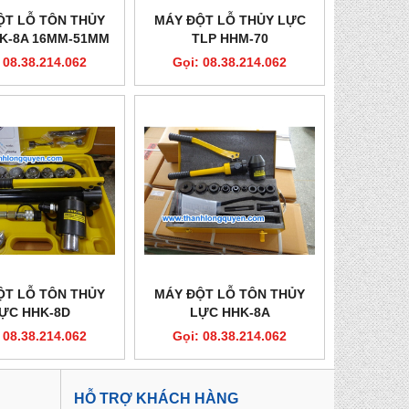
ỘT LỖ TÔN THỦY
MÁY ĐỘT LỖ THỦY LỰC
K-8A 16MM-51MM
TLP HHM-70
 08.38.214.062
Gọi: 08.38.214.062
ỘT LỖ TÔN THỦY
MÁY ĐỘT LỖ TÔN THỦY
ỰC HHK-8D
LỰC HHK-8A
 08.38.214.062
Gọi: 08.38.214.062
HỖ TRỢ KHÁCH HÀNG