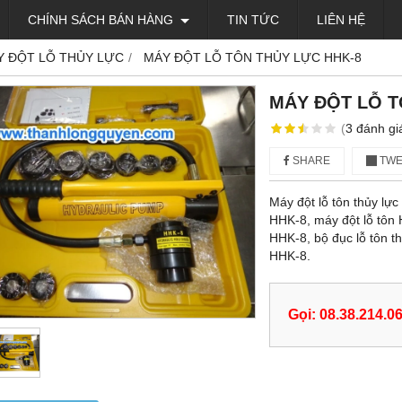
CHÍNH SÁCH BÁN HÀNG
TIN TỨC
LIÊN HỆ
Y ĐỘT LỖ THỦY LỰC
MÁY ĐỘT LỖ TÔN THỦY LỰC HHK-8
MÁY ĐỘT LỖ T
(
3
đánh gi
SHARE
TWE
Máy đột lỗ tôn thủy lực
HHK-8, máy đột lỗ tôn 
HHK-8, bộ đục lỗ tôn t
HHK-8.
Gọi: 08.38.214.0