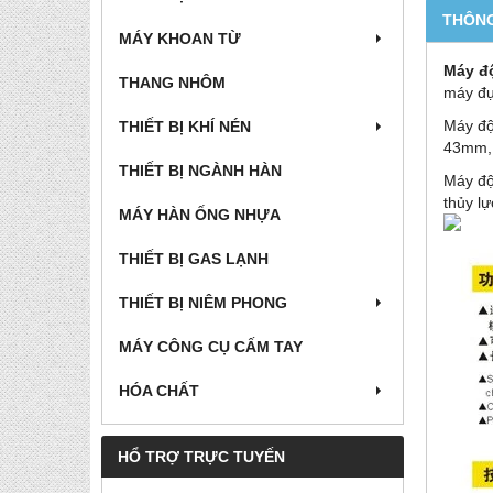
THÔNG
MÁY KHOAN TỪ
Máy độ
THANG NHÔM
máy đụ
Máy độ
THIẾT BỊ KHÍ NÉN
43mm,
THIẾT BỊ NGÀNH HÀN
Máy độ
thủy l
MÁY HÀN ỐNG NHỰA
THIẾT BỊ GAS LẠNH
THIẾT BỊ NIÊM PHONG
MÁY CÔNG CỤ CẤM TAY
HÓA CHẤT
HỔ TRỢ TRỰC TUYẾN