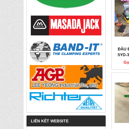
ĐẦU 
SYD-
THỦ
Gọ
LIÊN KẾT WEBSITE