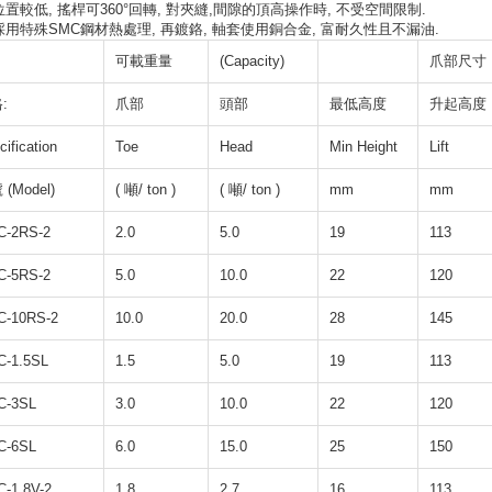
置較低, 搖桿可360°回轉, 對夾縫,間隙的頂高操作時, 不受空間限制.
用特殊SMC鋼材熱處理, 再鍍鉻, 軸套使用銅合金, 富耐久性且不漏油.
可載重量
(Capacity)
爪部尺寸
:
爪部
頭部
最低高度
升起高度
cification
Toe
Head
Min Height
Lift
(Model)
( 噸/ ton )
( 噸/ ton )
mm
mm
-2RS-2
2.0
5.0
19
113
-5RS-2
5.0
10.0
22
120
-10RS-2
10.0
20.0
28
145
-1.5SL
1.5
5.0
19
113
C-3SL
3.0
10.0
22
120
C-6SL
6.0
15.0
25
150
-1.8V-2
1.8
2.7
16
113