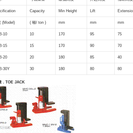
cification
Capacity
Min Height
Lift
Extensio
(Model)
( 噸/ ton )
mm
mm
mm
B-10
10
170
95
75
B-15
15
170
90
70
B-20
20
180
85
40
B-30Y
30
180
80
80
積．
TOE JACK