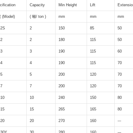
cification
Capacity
Min Height
Lift
Extensio
(Model)
( 噸/ ton )
mm
mm
mm
-2S
2
150
85
50
-2
2
180
115
50
-3
3
190
115
60
-4
4
190
115
70
-5
5
200
120
70
-7
7
200
120
70
10
10
240
150
80
15
15
265
165
80
20
20
270
160
---
-30Y
30
280
160
---