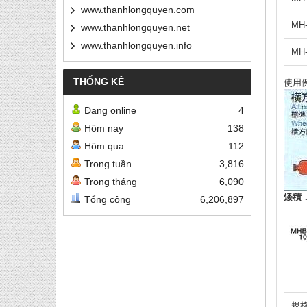
www.thanhlongquyen.com
MH
www.thanhlongquyen.net
www.thanhlongquyen.info
MH
THỐNG KÊ
使用
Đang online
4
Hôm nay
138
Hôm qua
112
Trong tuần
3,816
Trong tháng
6,090
矮積
Tổng cộng
6,206,897
規格