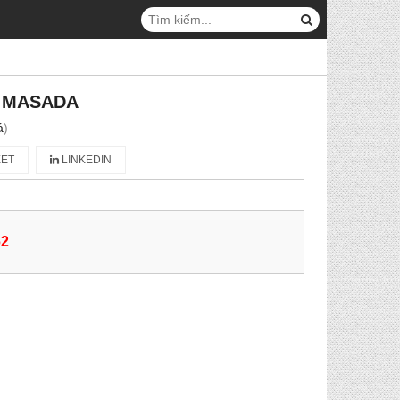
C MASADA
á
)
ET
LINKEDIN
62