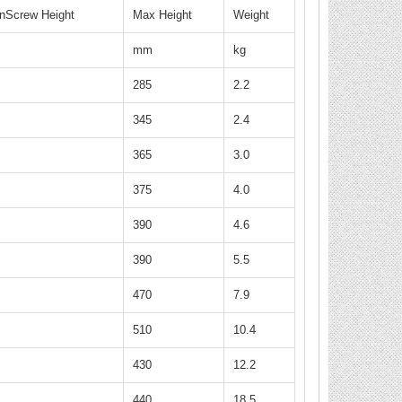
nScrew Height
Max Height
Weight
mm
kg
285
2.2
345
2.4
365
3.0
375
4.0
390
4.6
390
5.5
470
7.9
510
10.4
430
12.2
440
18.5