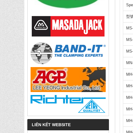
Spe
型號 
MS
MS
MS
MN
MH
MH
MH-
MH-
MH-
LIÊN KẾT WEBSITE
MH