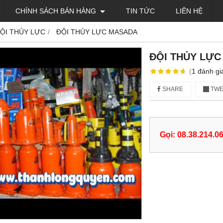
CHÍNH SÁCH BÁN HÀNG
TIN TỨC
LIÊN HỆ
ỘI THỦY LỰC
ĐỘI THỦY LỰC MASADA
ĐỘI THỦY LỰ
(
1
đánh gi
SHARE
TWE
Gọi: 08.38.214.0