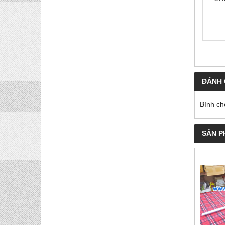
ĐÁNH 
Bình ch
SẢN P