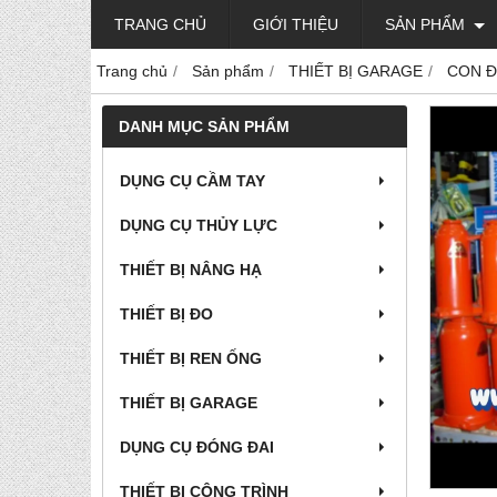
TRANG CHỦ
GIỚI THIỆU
SẢN PHẨM
Trang chủ
Sản phẩm
THIẾT BỊ GARAGE
CON Đ
DANH MỤC SẢN PHẨM
DỤNG CỤ CẦM TAY
DỤNG CỤ THỦY LỰC
THIẾT BỊ NÂNG HẠ
THIẾT BỊ ĐO
THIẾT BỊ REN ỐNG
THIẾT BỊ GARAGE
DỤNG CỤ ĐÓNG ĐAI
THIẾT BỊ CÔNG TRÌNH