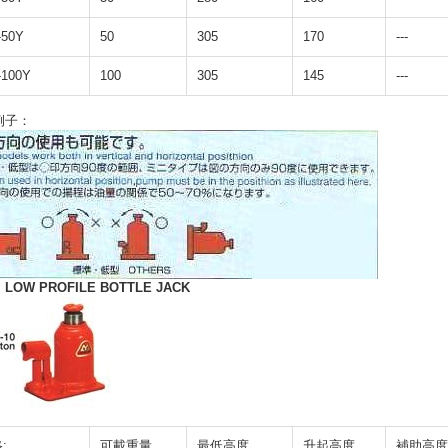
-50Y
50
305
170
---
-100Y
100
305
145
---
例子：
．
LOW PROFILE BOTTLE JACK
:
可載重量
最低高度
升起高度
補助高度