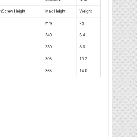
nScrew Height
Max Height
Weight
mm
kg
340
6.4
330
8.0
305
10.2
365
14.0