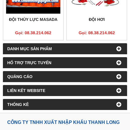
ĐỘI THỦY LỰC MASADA
ĐỘI HƠI
Gọi: 08.38.214.062
Gọi: 08.38.214.062
DANH MỤC SẢN PHẨM
HỔ TRỢ TRỰC TUYẾN
QUẢNG CÁO
LIÊN KẾT WEBSITE
THỐNG KÊ
CÔNG TY TNHH XUẤT NHẬP KHẨU THANH LONG