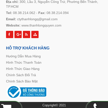
Địa chỉ:
300, Lầu 3, Nguyễn Công Trứ, Phường Bến Thành,
TP.HCM
Tel:
08.38.214.062
-
Fax:
08.38.214.094
Email:
ctythanhlongq@gmail.com
Website:
www.thanhlongquyen.com
HỖ TRỢ KHÁCH HÀNG
Hướng Dẫn Mua Hàng
Hình Thức Thanh Toán
Hình Thức Giao Hàng
Chính Sách Đổi Trả
Chính Sách Bảo Mật
Copyright© 2021