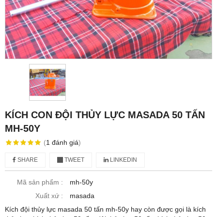
KÍCH CON ĐỘI THỦY LỰC MASADA 50 TẤN
MH-50Y
(
1
đánh giá
)
SHARE
TWEET
LINKEDIN
Mã sản phẩm :
mh-50y
Xuất xứ :
masada
Kích đội thủy lực masada 50 tấn mh-50y hay còn được gọi là kích