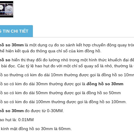
 TIN CHI TIẾT
hồ so 30mm
là một dụng cụ đo so sánh kết hợp chuyển động quay trò
thể hiện kết quả đo thông qua chỉ số của kim đồng hồ.
hồ so
hiển thị thay đổi đo lường nhỏ trong một hình thức khuếch đại 
 bài đọc. Các tỷ lệ hao hụt đo với một chỉ số quay số là nhỏ, thường là
ồ so thường có kim đo dài 10mm thường được gọi là đồng hồ so 10m
ồ so có kim đo dài 30mm thường được gọi là
đồng hồ so 30mm
ồ so có kim đo dài 50mm thường được gọi là đồng hồ so 50mm
ồ so có kim đo dài 100mm thường được gọi là đồng hồ so 100mm.
hồ so 30mm
đo được từ 0-30MM.
hao hụt là: 0.01MM
kính mặt đồng hồ so 30mm là 60mm.