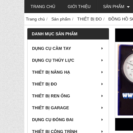
TRANG CHỦ
GIỚI THIỆU
SẢN PHẨM
Trang chủ
Sản phẩm
THIẾT BỊ ĐO
ĐỒNG HỒ S
DANH MỤC SẢN PHẨM
DỤNG CỤ CẦM TAY
DỤNG CỤ THỦY LỰC
THIẾT BỊ NÂNG HẠ
THIẾT BỊ ĐO
THIẾT BỊ REN ỐNG
THIẾT BỊ GARAGE
DỤNG CỤ ĐÓNG ĐAI
THIẾT BỊ CÔNG TRÌNH