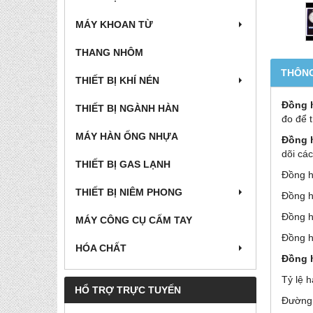
MÁY KHOAN TỪ
THANG NHÔM
THÔNG
THIẾT BỊ KHÍ NÉN
Đồng 
THIẾT BỊ NGÀNH HÀN
đo để 
MÁY HÀN ỐNG NHỰA
Đồng 
dõi các
THIẾT BỊ GAS LẠNH
Đồng h
THIẾT BỊ NIÊM PHONG
Đồng h
Đồng h
MÁY CÔNG CỤ CẤM TAY
Đồng h
HÓA CHẤT
Đồng 
Tỷ lệ 
HỔ TRỢ TRỰC TUYẾN
Đường 