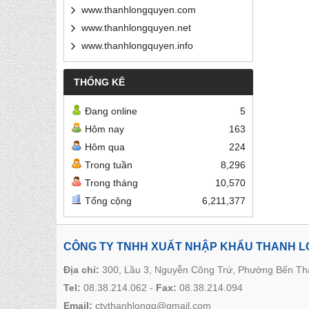
www.thanhlongquyen.com
www.thanhlongquyen.net
www.thanhlongquyen.info
THỐNG KÊ
Đang online
5
Hôm nay
163
Hôm qua
224
Trong tuần
8,296
Trong tháng
10,570
Tổng cộng
6,211,377
CÔNG TY TNHH XUẤT NHẬP KHẨU THANH 
Địa chỉ:
300, Lầu 3, Nguyễn Công Trứ, Phường Bến T
Tel:
08.38.214.062
-
Fax:
08.38.214.094
Email:
ctythanhlongq@gmail.com