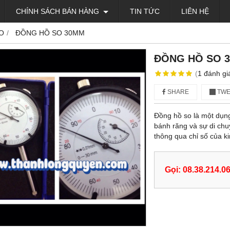
CHÍNH SÁCH BÁN HÀNG
TIN TỨC
LIÊN HỆ
O
ĐỒNG HỒ SO 30MM
ĐỒNG HỒ SO 
(
1
đánh gi
SHARE
TWE
Đồng hồ so là một dụn
bánh răng và sự di chu
thông qua chỉ số của k
Gọi: 08.38.214.0