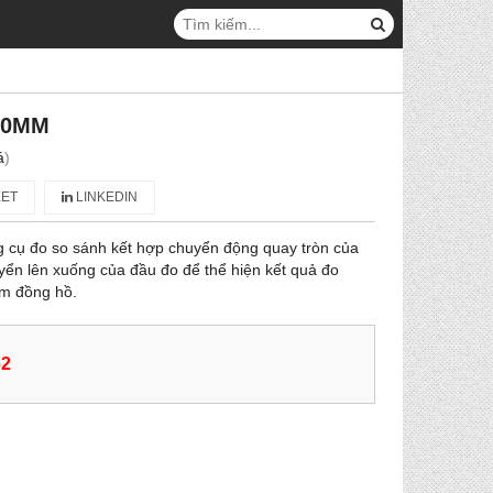
30MM
á
)
ET
LINKEDIN
g cụ đo so sánh kết hợp chuyển động quay tròn của
yển lên xuống của đầu đo để thể hiện kết quả đo
im đồng hồ.
62