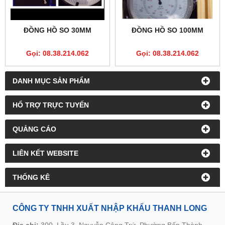
ĐỒNG HỒ SO 30MM
ĐỒNG HỒ SO 100MM
Gọi: 08.38.214.062
Gọi: 08.38.214.062
DANH MỤC SẢN PHẨM
HỔ TRỢ TRỰC TUYẾN
QUẢNG CÁO
LIÊN KẾT WEBSITE
THỐNG KÊ
CÔNG TY TNHH XUẤT NHẬP KHẨU THANH LONG