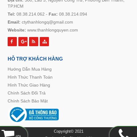
Địa chỉ:
300, Lầu 3, Nguyễn Công Trứ, Phường Bến Thành,
TP.HCM
Tel:
08.38.214.062
-
Fax:
08.38.214.094
Email:
ctythanhlongq@gmail.com
Website:
www.thanhlongquyen.com
HỖ TRỢ KHÁCH HÀNG
Hướng Dẫn Mua Hàng
Hình Thức Thanh Toán
Hình Thức Giao Hàng
Chính Sách Đổi Trả
Chính Sách Bảo Mật
Copyright© 2021
(
0
)