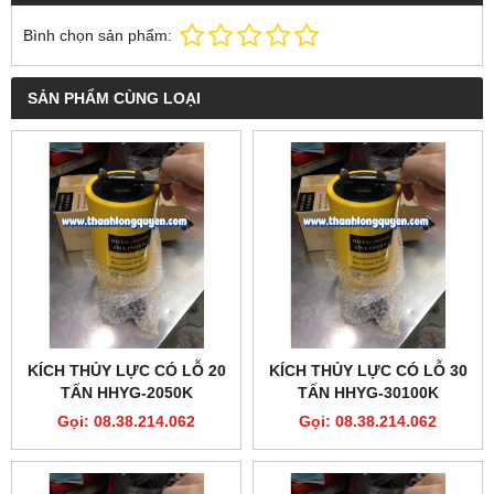
Bình chọn sản phẩm:
SẢN PHẨM CÙNG LOẠI
KÍCH THỦY LỰC CÓ LỖ 20
KÍCH THỦY LỰC CÓ LỖ 30
TẤN HHYG-2050K
TẤN HHYG-30100K
Gọi: 08.38.214.062
Gọi: 08.38.214.062