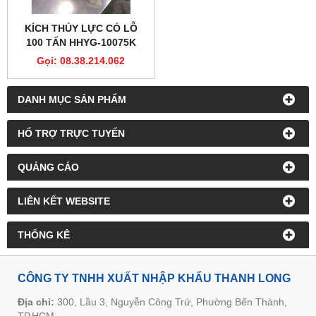
KÍCH THỦY LỰC CÓ LỖ
100 TẤN HHYG-10075K
Gọi: 08.38.214.062
DANH MỤC SẢN PHẨM
HỔ TRỢ TRỰC TUYẾN
QUẢNG CÁO
LIÊN KẾT WEBSITE
THỐNG KÊ
CÔNG TY TNHH XUẤT NHẬP KHẨU THANH LONG
Địa chỉ:
300, Lầu 3, Nguyễn Công Trứ, Phường Bến Thành,