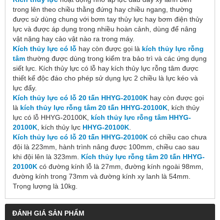
trong lên theo chiều thằng đứng hay chiều ngang, thường
được sử dùng chung với bơm tay thủy lực hay bơm điện thủy
lực và được áp dụng trong nhiều hoàn cảnh, dùng để nâng
vật nặng hay cảo vật nào ra trong máy.
Kích thủy lực có lỗ
hay còn được gọi là
kích thủy lực rỗng
tâm
thường được dùng trong kiểm tra bảo trì và các ứng dụng
siết lực. Kích thủy lực có lỗ hay kích thủy lực rỗng tâm được
thiết kế độc đáo cho phép sử dụng lực 2 chiều là lực kéo và
lực đẩy.
Kích thủy lực có lỗ 20 tấn HHYG-20100K
hay còn được gọi
là
kích thủy lực rỗng tâm 20 tấn HHYG-20100K
, kích thủy
lực có lỗ HHYG-20100K,
kích thủy lực rỗng tâm HHYG-
20100K
, kích thủy lực
HHYG-20100K
.
Kích thủy lực có lỗ 20 tấn HHYG-20100K
có chiều cao chưa
đội là 223mm, hành trình nâng được 100mm, chiều cao sau
khi đội lên là 323mm.
Kích thủy lực rỗng tâm 20 tấn HHYG-
20100K
có đường kính lỗ là 27mm, đường kính ngoài 98mm,
đường kính trong 73mm và đường kính xy lanh là 54mm.
Trọng lượng là 10kg.
ĐÁNH GIÁ SẢN PHẨM