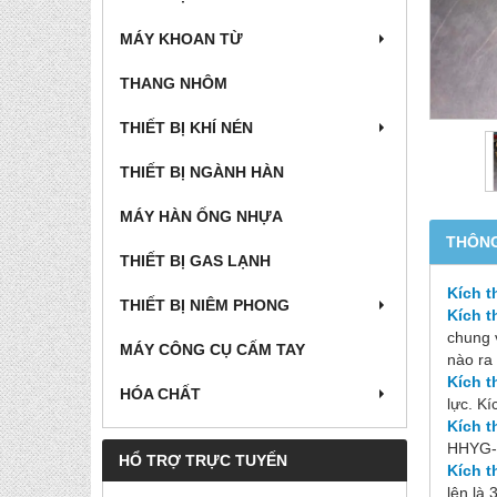
MÁY KHOAN TỪ
THANG NHÔM
THIẾT BỊ KHÍ NÉN
THIẾT BỊ NGÀNH HÀN
MÁY HÀN ỐNG NHỰA
THÔNG
THIẾT BỊ GAS LẠNH
Kích t
THIẾT BỊ NIÊM PHONG
Kích t
chung 
MÁY CÔNG CỤ CẤM TAY
nào ra
Kích t
HÓA CHẤT
lực. Kí
Kích t
HHYG-
HỔ TRỢ TRỰC TUYẾN
Kích t
lên là