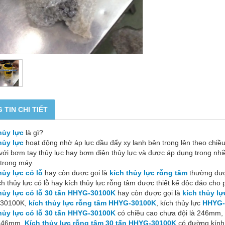
 TIN CHI TIẾT
hủy lực
là gì?
hủy lực
hoạt động nhờ áp lực dầu đẩy xy lanh bên trong lên theo chi
với bơm tay thủy lực hay bơm điện thủy lực và được áp dụng trong nh
 trong máy.
hủy lực có lỗ
hay còn được gọi là
kích thủy lực rỗng tâm
thường được
ch thủy lực có lỗ hay kích thủy lực rỗng tâm được thiết kế độc đáo cho 
hủy lực có lỗ 30 tấn HHYG-30100K
hay còn được gọi là
kích thủy l
30100K,
kích thủy lực rỗng tâm HHYG-30100K
, kích thủy lực
HHYG-
hủy lực có lỗ 30 tấn HHYG-30100K
có chiều cao chưa đội là 246mm, 
 346mm.
Kích thủy lực rỗng tâm 30 tấn HHYG-30100K
có đường kính