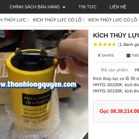
CHÍNH SÁCH BÁN HÀNG
TIN TỨC
LIÊN HỆ
CH THỦY LỰC
KÍCH THỦY LỰC CÓ LỖ
KÍCH THỦY LỰC CÓ LỖ 
KÍCH THỦY LỰ
(
1
đánh gi
SHARE
TWE
Mã sản phẩm :
H
Kích thủy lực có lỗ 30
HHYG-30100K, kích thủ
HHYG-30100K, kích t
Gọi: 08.38.214.0