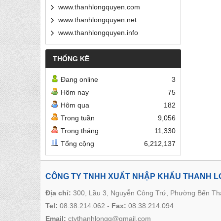
www.thanhlongquyen.com
www.thanhlongquyen.net
www.thanhlongquyen.info
THỐNG KÊ
Đang online
3
Hôm nay
75
Hôm qua
182
Trong tuần
9,056
Trong tháng
11,330
Tổng cộng
6,212,137
CÔNG TY TNHH XUẤT NHẬP KHẨU THANH 
Địa chỉ:
300, Lầu 3, Nguyễn Công Trứ, Phường Bến T
Tel:
08.38.214.062
-
Fax:
08.38.214.094
Email:
ctythanhlongq@gmail.com