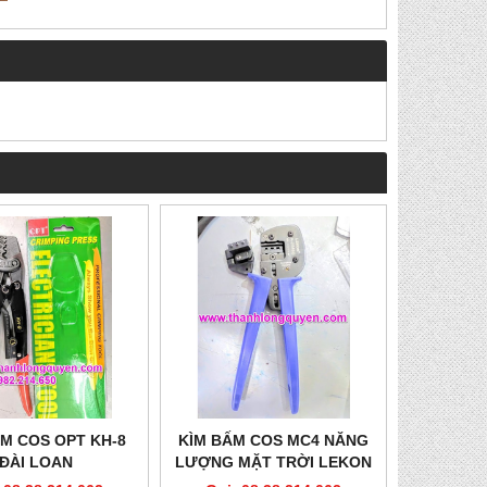
M COS OPT KH-8
KÌM BẤM COS MC4 NĂNG
ĐÀI LOAN
LƯỢNG MẶT TRỜI LEKON
A-2546B