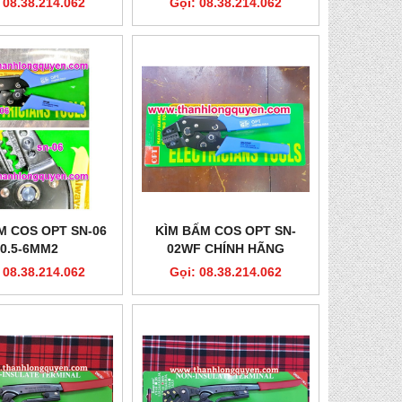
 08.38.214.062
Gọi: 08.38.214.062
M COS OPT SN-06
KÌM BẤM COS OPT SN-
0.5-6MM2
02WF CHÍNH HÃNG
 08.38.214.062
Gọi: 08.38.214.062