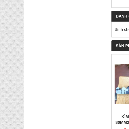
ĐÁNH 
Bình ch
SẢN P
KÌM
80MM2