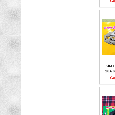
Gọ
KÌM 
20A 
Gọ