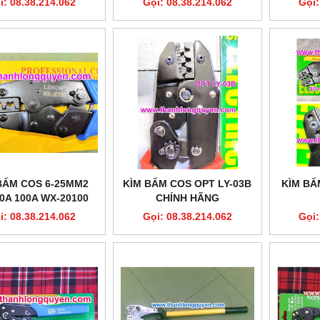
i: 08.38.214.062
Gọi: 08.38.214.062
Gọi:
BẤM COS 6-25MM2
KÌM BẤM COS OPT LY-03B
KÌM BẤ
60A 100A WX-20100
CHÍNH HÃNG
LEKON
i: 08.38.214.062
Gọi: 08.38.214.062
Gọi: