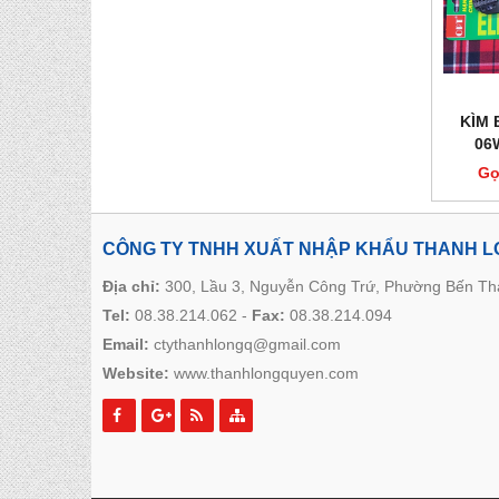
KÌM 
06
Gọ
CÔNG TY TNHH XUẤT NHẬP KHẨU THANH 
Địa chỉ:
300, Lầu 3, Nguyễn Công Trứ, Phường Bến T
Tel:
08.38.214.062
-
Fax:
08.38.214.094
Email:
ctythanhlongq@gmail.com
Website:
www.thanhlongquyen.com