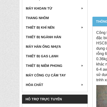
MÁY KHOAN TỪ
THANG NHÔM
THÔNG
THIẾT BỊ KHÍ NÉN
Công t
THIẾT BỊ NGÀNH HÀN
đặc bi
HSC8 
MÁY HÀN ỐNG NHỰA
dụng 
rỗng 
THIẾT BỊ GAS LẠNH
0.36k
khác 
THIẾT BỊ NIÊM PHONG
6-4 aw
sử dụn
MÁY CÔNG CỤ CẤM TAY
tnhh x
HÓA CHẤT
HỔ TRỢ TRỰC TUYẾN