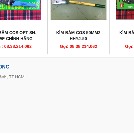
BẤM COS OPT SN-
KÌM BẤM COS 50MM2
KÌM B
WF CHÍNH HÃNG
HHYJ-50
i: 08.38.214.062
Gọi: 08.38.214.062
Gọi:
LONG
hành, TP.HCM