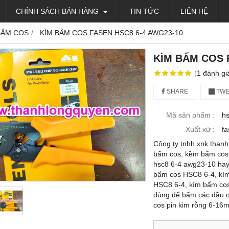
CHÍNH SÁCH BÁN HÀNG
TIN TỨC
LIÊN HỆ
BẤM COS
KÌM BẤM COS FASEN HSC8 6-4 AWG23-10
KÌM BẤM COS 
(
1
đánh gi
SHARE
TWE
Mã sản phẩm :
hs
Xuất xứ :
fa
Công ty tnhh xnk thanh
bấm cos, kềm bấm cos,
hsc8 6-4 awg23-10 hay
bấm cos HSC8 6-4, kìm
HSC8 6-4, kìm bấm cos
dùng để bấm các đầu c
cos pin kim rỗng 6-1