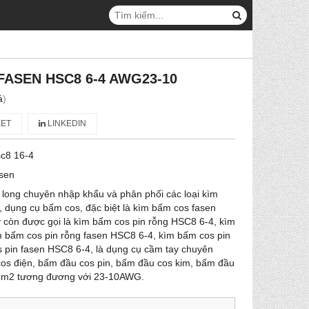
FASEN HSC8 6-4 AWG23-10
á
)
ET
LINKEDIN
c8 16-4
sen
 long chuyên nhập khẩu và phân phối các loại kìm
 dụng cụ bấm cos, đặc biệt là kìm bấm cos fasen
 còn được gọi là kìm bấm cos pin rỗng HSC8 6-4, kìm
 bấm cos pin rỗng fasen HSC8 6-4, kìm bấm cos pin
 pin fasen HSC8 6-4, là dụng cụ cầm tay chuyên
os điện, bấm đầu cos pin, bấm đầu cos kim, bấm đầu
6mm2 tương đương với 23-10AWG.