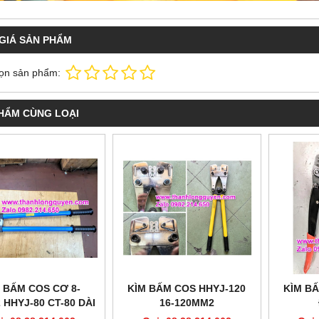
GIÁ SẢN PHẨM
ọn sản phẩm:
HẨM CÙNG LOẠI
 BẤM COS CƠ 8-
KÌM BẤM COS HHYJ-120
KÌM BẤ
 HHYJ-80 CT-80 DÀI
16-120MM2
670MM