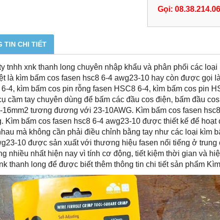
Gọi: 08.38.214.0
 TIN CHI TIẾT
y tnhh xnk thanh long chuyên nhập khẩu và phân phối các loạ
ệt là kìm bấm cos fasen hsc8 6-4 awg23-10 hay còn được gọi 
6-4, kìm bấm cos pin rỗng fasen HSC8 6-4, kìm bấm cos pin HS
cụ cầm tay chuyên dùng để bấm các đầu cos điện, bấm đầu cos 
6-16mm2 tương đương với 23-10AWG. Kìm bấm cos fasen hsc8 
g. Kìm bấm cos fasen hsc8 6-4 awg23-10 được thiết kế để hoạt
nhau mà không cần phải điều chỉnh bằng tay như các loại kìm 
g23-10 được sản xuất với thương hiệu fasen nổi tiếng ở trung
g nhiều nhất hiện nay vì tính cơ động, tiết kiệm thời gian và hiệ
nk thanh long để được biết thêm thông tin chi tiết sản phẩm K