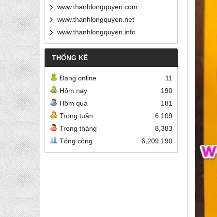
www.thanhlongquyen.com
www.thanhlongquyen.net
www.thanhlongquyen.info
THỐNG KÊ
Đang online
11
Hôm nay
190
Hôm qua
181
Trong tuần
6,109
Trong tháng
8,383
Tổng cộng
6,209,190