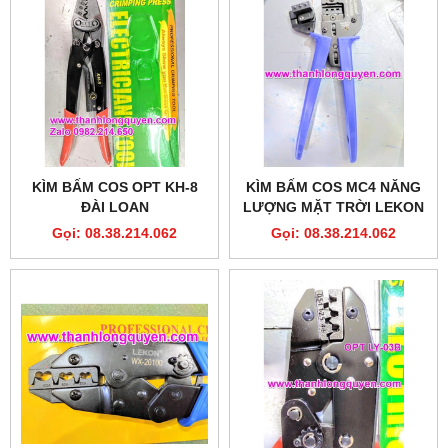
KÌM BẤM COS OPT KH-8
KÌM BẤM COS MC4 NĂNG
ĐÀI LOAN
LƯỢNG MẶT TRỜI LEKON
A-2546B
Gọi: 08.38.214.062
Gọi: 08.38.214.062