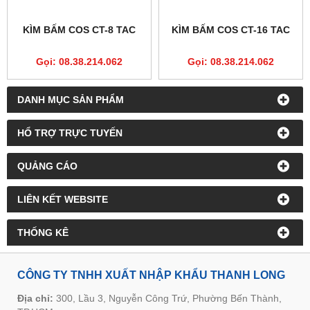
KÌM BẤM COS CT-8 TAC
KÌM BẤM COS CT-16 TAC
Gọi: 08.38.214.062
Gọi: 08.38.214.062
DANH MỤC SẢN PHẨM
HỔ TRỢ TRỰC TUYẾN
QUẢNG CÁO
LIÊN KẾT WEBSITE
THỐNG KÊ
CÔNG TY TNHH XUẤT NHẬP KHẨU THANH LONG
Địa chỉ:
300, Lầu 3, Nguyễn Công Trứ, Phường Bến Thành,