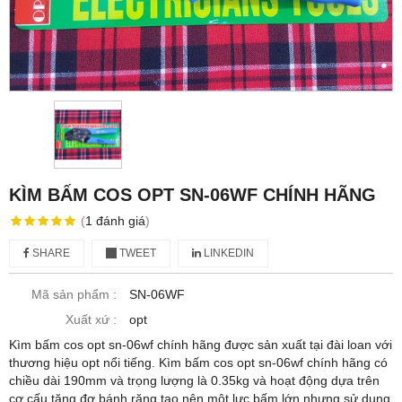
KÌM BẤM COS OPT SN-06WF CHÍNH HÃNG
(
1
đánh giá
)
SHARE
TWEET
LINKEDIN
Mã sản phẩm :
SN-06WF
Xuất xứ :
opt
Kìm bấm cos opt sn-06wf chính hãng được sản xuất tại đài loan với
thương hiệu opt nổi tiếng. Kìm bấm cos opt sn-06wf chính hãng có
chiều dài 190mm và trọng lượng là 0.35kg và hoạt động dựa trên
cơ cấu tăng đơ bánh răng tạo nên một lực bấm lớn nhưng sử dụng