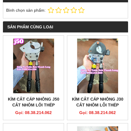
Bình chọn sản phẩm:
SẢN PHẨM CÙNG LOẠI
KÌM CẮT CÁP NHÔNG J50
KÌM CẮT CÁP NHÔNG J30
CẮT NHÔM LÕI THÉP
CẮT NHÔM LỖI THÉP
1440MM2 XC TOOLS
620MM2 XC TOOLS CAO
Gọi: 08.38.214.062
Gọi: 08.38.214.062
CẤP