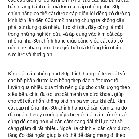
bánh răng bánh cóc mà kìm cắt cáp nhông hhd-30j
chính hãng có thể cắt được cáp điện lõi đồng có đường
kính lớn lên đến 630mm2 nhưng chúng ta không cần
phải sử dụng quá nhiều lực khi cắt, đây cũng là một
trong những nghiên cứu và áp dụng vào kìm cắt cáp
nhông hhd-30j chính hãng giúp công việc cắt cáp trở
nên nhẹ nhàng hơn bao giờ hết mà không tốn nhiều
sức lực và thời gian.
Kìm cắt cáp nhông hhd-30j chính hãng có lưỡi cắt và
các bộ phận được làm bằng thép đặc biệt được tôi
luyện qua nhiều quá trình nên giúp cho chất lượng thép
siêu bền, chịu được lực cắt mạnh và dức khoát, giúp
cho vết cắt nhẵn không bị dính ba vớ sau khi cắt. Kìm
cắt cáp nhông hhd-30j chính hãng có cán cầm tăng đơ
dài ngắn theo ý muốn giúp cho việc cắt cáp trở nên vô
cùng dễ dàng hơn vì cán cầm càng dài thì lực cắt sẽ
càng giảm đi rất nhiều. Ngoài ra chính vì cán cầm được
tăng đơ dài ngắn giúp ta có thể dễ dàng mang đi theo