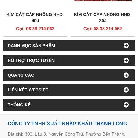
KÌM CẮT CÁP NHÔNG HHD-
KÌM CẮT CÁP NHÔNG HHD-
40J
30J
Gọi: 08.38.214.062
Gọi: 08.38.214.062
DANH MỤC SẢN PHẨM
HỔ TRỢ TRỰC TUYẾN
QUẢNG CÁO
LIÊN KẾT WEBSITE
THỐNG KÊ
CÔNG TY TNHH XUẤT NHẬP KHẨU THANH LONG
Địa chỉ:
300, Lầu 3, Nguyễn Công Trứ, Phường Bến Thành,