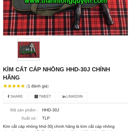
KÌM CẮT CÁP NHÔNG HHD-30J CHÍNH
HÃNG
(
1
đánh giá
)
SHARE
TWEET
LINKEDIN
Mã sản phẩm :
HHD-30J
Xuất xứ :
TLP
Kìm cắt cáp nhông hhd-30j chính hãng là kìm cắt cáp nhông