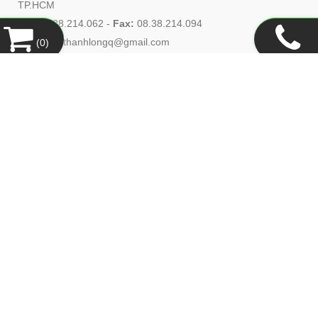
TP.HCM
Tel:
08.38.214.062
-
Fax:
08.38.214.094
Email:
ctythanhlongq@gmail.com
(
0
)
Website:
www.thanhlongquyen.com
HỖ TRỢ KHÁCH HÀNG
Hướng Dẫn Mua Hàng
Hình Thức Thanh Toán
Hình Thức Giao Hàng
Chính Sách Đổi Trả
Chính Sách Bảo Mật
Copyright© 2021
Designed By
GianHangVN