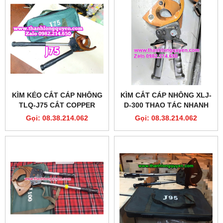
KÌM KÉO CẮT CÁP NHÔNG
KÌM CẮT CÁP NHÔNG XLJ-
TLQ-J75 CẮT COPPER
D-300 THAO TÁC NHANH
ALUMINIUM DIA 75MM
Gọi: 08.38.214.062
Gọi: 08.38.214.062