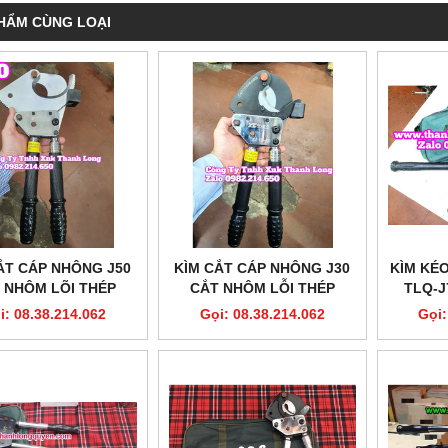
HẨM CÙNG LOẠI
ẮT CÁP NHÔNG J50
KÌM CẮT CÁP NHÔNG J30
KÌM KÉ
 NHÔM LÕI THÉP
CẮT NHÔM LỖI THÉP
TLQ-J
0MM2 XC TOOLS
620MM2 XC TOOLS CAO
ALUMI
i: 08.38.214.062
Gọi: 08.38.214.062
Gọi:
CẤP