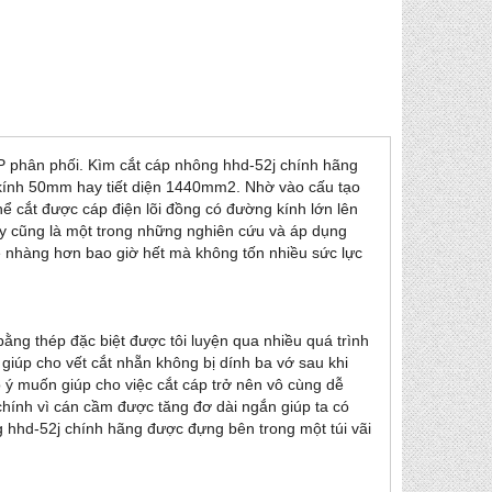
P phân phối. Kìm cắt cáp nhông hhd-52j chính hãng
 kính 50mm hay tiết diện 1440mm2. Nhờ vào cấu tạo
 cắt được cáp điện lõi đồng có đường kính lớn lên
y cũng là một trong những nghiên cứu và áp dụng
ẹ nhàng hơn bao giờ hết mà không tốn nhiều sức lực
ằng thép đặc biệt được tôi luyện qua nhiều quá trình
giúp cho vết cắt nhẵn không bị dính ba vớ sau khi
 ý muốn giúp cho việc cắt cáp trở nên vô cùng dễ
 chính vì cán cầm được tăng đơ dài ngắn giúp ta có
g hhd-52j chính hãng được đựng bên trong một túi vãi