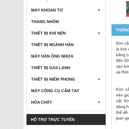
MÁY KHOAN TỪ
THANG NHÔM
THÔNG
THIẾT BỊ KHÍ NÉN
Kìm cắ
THIẾT BỊ NGÀNH HÀN
là kìm
bằng c
MÁY HÀN ỐNG NHỰA
đến 50
vào kì
THIẾT BỊ GAS LẠNH
và thời
THIẾT BỊ NIÊM PHONG
Kìm cắ
MÁY CÔNG CỤ CẤM TAY
nên gi
cắt. K
HÓA CHẤT
dàng h
thể dễ
jean g
HỔ TRỢ TRỰC TUYẾN