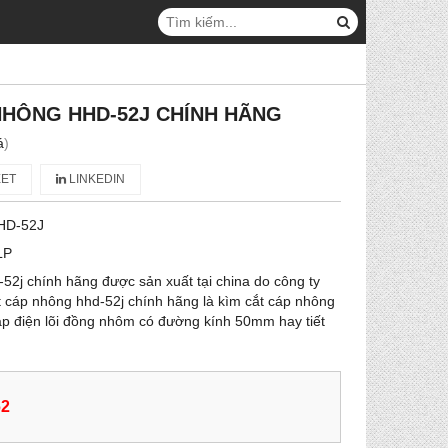
NHÔNG HHD-52J CHÍNH HÃNG
á
)
ET
LINKEDIN
HD-52J
LP
52j chính hãng được sản xuất tại china do công ty
 cáp nhông hhd-52j chính hãng là kìm cắt cáp nhông
áp điện lõi đồng nhôm có đường kính 50mm hay tiết
62