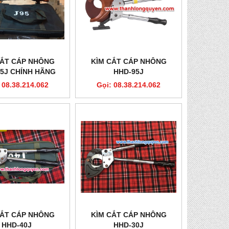
CẮT CÁP NHÔNG
KÌM CẮT CÁP NHÔNG
5J CHÍNH HÃNG
HHD-95J
 08.38.214.062
Gọi: 08.38.214.062
CẮT CÁP NHÔNG
KÌM CẮT CÁP NHÔNG
HHD-40J
HHD-30J