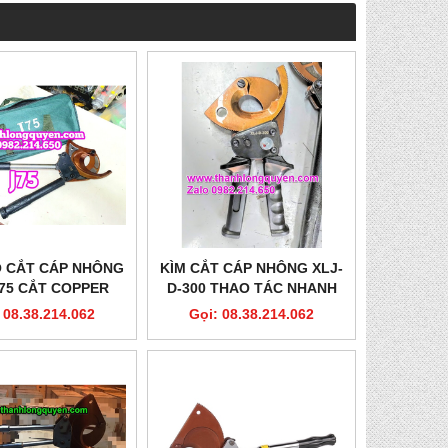
O CẮT CÁP NHÔNG
KÌM CẮT CÁP NHÔNG XLJ-
75 CẮT COPPER
D-300 THAO TÁC NHANH
NIUM DIA 75MM
 08.38.214.062
Gọi: 08.38.214.062