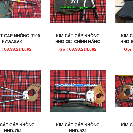
ẮT CÁP NHÔNG J100
KÌM CẮT CÁP NHÔNG
KÌM 
KAWASAKI
HHD-30J CHÍNH HÃNG
HHD-9
i: 08.38.214.062
Gọi: 08.38.214.062
Gọi:
 CẮT CÁP NHÔNG
KÌM CẮT CÁP NHÔNG
KÌM 
HHD-75J
HHD-52J