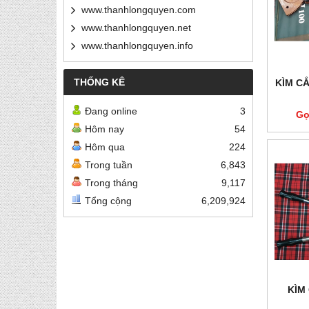
www.thanhlongquyen.com
www.thanhlongquyen.net
www.thanhlongquyen.info
THỐNG KÊ
KÌM C
Đang online
3
Gọ
Hôm nay
54
Hôm qua
224
Trong tuần
6,843
Trong tháng
9,117
Tổng cộng
6,209,924
KÌM