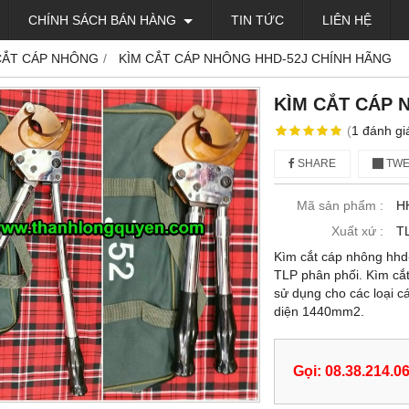
CHÍNH SÁCH BÁN HÀNG
TIN TỨC
LIÊN HỆ
CẮT CÁP NHÔNG
KÌM CẮT CÁP NHÔNG HHD-52J CHÍNH HÃNG
KÌM CẮT CÁP 
(
1
đánh gi
SHARE
TWE
Mã sản phẩm :
H
Xuất xứ :
T
Kìm cắt cáp nhông hhd-
TLP phân phối. Kìm cắt
sử dụng cho các loại c
diện 1440mm2.
Gọi: 08.38.214.0