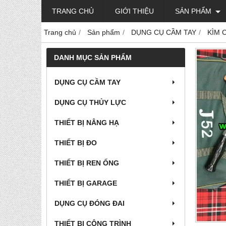
TRANG CHỦ
GIỚI THIỆU
SẢN PHẨM
Trang chủ
Sản phẩm
DỤNG CỤ CẦM TAY
KÌM 
DANH MỤC SẢN PHẨM
DỤNG CỤ CẦM TAY
DỤNG CỤ THỦY LỰC
THIẾT BỊ NÂNG HẠ
THIẾT BỊ ĐO
THIẾT BỊ REN ỐNG
THIẾT BỊ GARAGE
DỤNG CỤ ĐÓNG ĐAI
THIẾT BỊ CÔNG TRÌNH