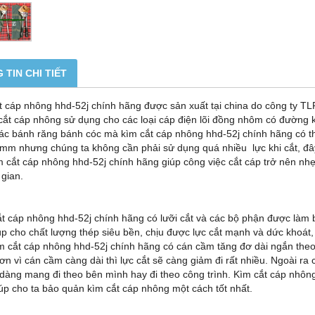
 TIN CHI TIẾT
t cáp nhông hhd-52j chính hãng được sản xuất tại china do công ty TL
 cắt cáp nhông sử dụng cho các loại cáp điện lõi đồng nhôm có đường
ác bánh răng bánh cóc mà kìm cắt cáp nhông hhd-52j chính hãng có thể
mm nhưng chúng ta không cần phải sử dụng quá nhiều lực khi cắt, đâ
m cắt cáp nhông hhd-52j chính hãng giúp công việc cắt cáp trở nên nh
 gian.
t cáp nhông hhd-52j chính hãng có lưỡi cắt và các bộ phận được làm b
úp cho chất lượng thép siêu bền, chịu được lực cắt mạnh và dức khoát, 
ìm cắt cáp nhông hhd-52j chính hãng có cán cầm tăng đơ dài ngắn theo
ơn vì cán cầm càng dài thì lực cắt sẽ càng giảm đi rất nhiều. Ngoài ra
 dàng mang đi theo bên mình hay đi theo công trình. Kìm cắt cáp nhôn
iúp cho ta bảo quản kìm cắt cáp nhông một cách tốt nhất.