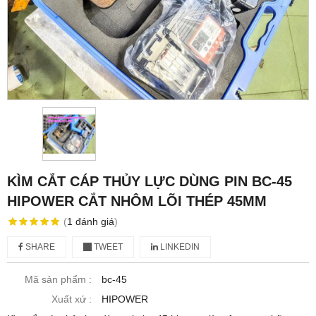
KÌM CẮT CÁP THỦY LỰC DÙNG PIN BC-45
HIPOWER CẮT NHÔM LÕI THÉP 45MM
(
1
đánh giá
)
SHARE
TWEET
LINKEDIN
Mã sản phẩm :
bc-45
Xuất xứ :
HIPOWER