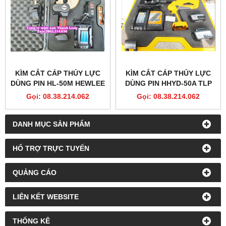
KÌM CẮT CÁP THỦY LỰC
KÌM CẮT CÁP THỦY LỰC
DÙNG PIN HL-50M HEWLEE
DÙNG PIN HHYD-50A TLP
Gọi: 08.38.214.062
Gọi: 08.38.214.062
DANH MỤC SẢN PHẨM
HỔ TRỢ TRỰC TUYẾN
QUẢNG CÁO
LIÊN KẾT WEBSITE
THỐNG KÊ