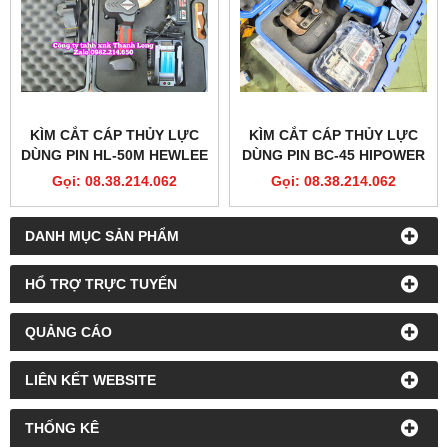
KÌM CẮT CÁP THỦY LỰC
KÌM CẮT CÁP THỦY LỰC
DÙNG PIN HL-50M HEWLEE
DÙNG PIN BC-45 HIPOWER
CẮT NHÔM LÕI THÉP
Gọi: 08.38.214.062
Gọi: 08.38.214.062
45MM
DANH MỤC SẢN PHẨM
HỔ TRỢ TRỰC TUYẾN
QUẢNG CÁO
LIÊN KẾT WEBSITE
THỐNG KÊ