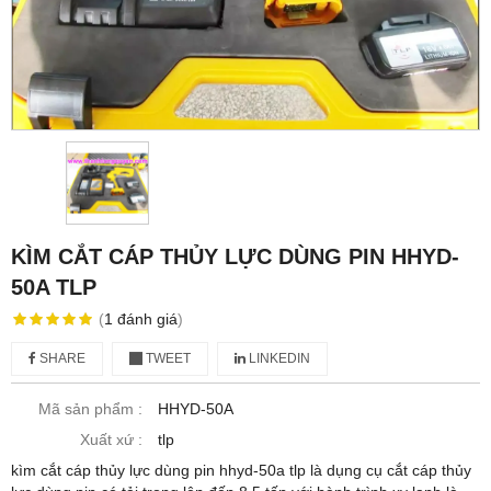
KÌM CẮT CÁP THỦY LỰC DÙNG PIN HHYD-
50A TLP
(
1
đánh giá
)
SHARE
TWEET
LINKEDIN
Mã sản phẩm :
HHYD-50A
Xuất xứ :
tlp
kìm cắt cáp thủy lực dùng pin hhyd-50a tlp là dụng cụ cắt cáp thủy