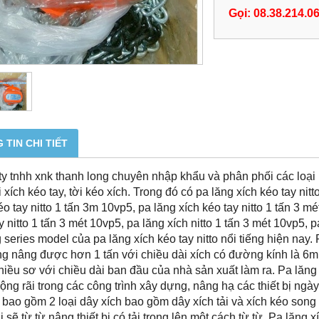
Gọi: 08.38.214.0
 TIN CHI TIẾT
y tnhh xnk thanh long chuyên nhập khẩu và phân phối các loại p
ời xích kéo tay, tời kéo xích. Trong đó có pa lăng xích kéo tay ni
éo tay nitto 1 tấn 3m 10vp5, pa lăng xích kéo tay nitto 1 tấn 3 mé
y nitto 1 tấn 3 mét 10vp5, pa lăng xích nitto 1 tấn 3 mét 10vp5, p
series model của pa lăng xích kéo tay nitto nổi tiếng hiện nay. 
ọng nâng được hơn 1 tấn với chiều dài xích có đường kính là 6mm
iều sơ với chiều dài ban đầu của nhà sản xuất làm ra. Pa lăng 
ộng rãi trong các công trình xây dựng, nâng hạ các thiết bị ngày 
bao gồm 2 loại dây xích bao gồm dây xích tải và xích kéo song
ải sẽ từ từ nâng thiết bị có tải trọng lên một cách từ từ. Pa lăng