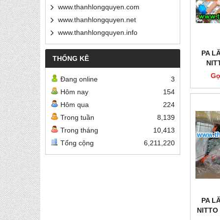
www.thanhlongquyen.com
www.thanhlongquyen.net
www.thanhlongquyen.info
PA L
THỐNG KÊ
NIT
Gọ
Đang online
3
Hôm nay
154
Hôm qua
224
Trong tuần
8,139
Trong tháng
10,413
Tổng cộng
6,211,220
PA L
NITTO