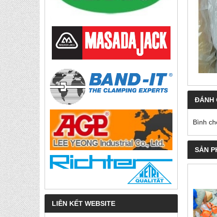
ĐÁNH 
Bình ch
SẢN P
LIÊN KẾT WEBSITE