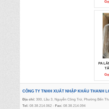
Gọ
PA LĂ
TẤ
Gọ
CÔNG TY TNHH XUẤT NHẬP KHẨU THANH 
Địa chỉ:
300, Lầu 3, Nguyễn Công Trứ, Phường Bến T
Tel:
08.38.214.062
-
Fax:
08.38.214.094