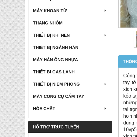
MÁY KHOAN TỪ
THANG NHÔM
THIẾT BỊ KHÍ NÉN
THIẾT BỊ NGÀNH HÀN
MÁY HÀN ỐNG NHỰA
THÔNG
THIẾT BỊ GAS LẠNH
Công t
tay, t
THIẾT BỊ NIÊM PHONG
xích k
kéo ta
MÁY CÔNG CỤ CẤM TAY
những 
HÓA CHẤT
tải tr
hơn nh
dụng r
HỔ TRỢ TRỰC TUYẾN
10vp5 
xích t