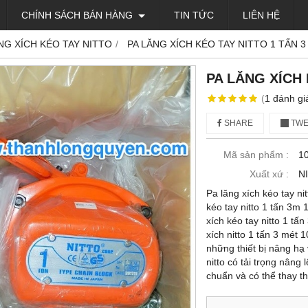
CHÍNH SÁCH BÁN HÀNG
TIN TỨC
LIÊN HỆ
NG XÍCH KÉO TAY NITTO
PA LĂNG XÍCH KÉO TAY NITTO 1 TẤN 3
PA LĂNG XÍCH 
(
1
đánh gi
SHARE
TWE
Mã sản phẩm :
1
Xuất xứ :
N
Pa lăng xích kéo tay ni
kéo tay nitto 1 tấn 3m 
xích kéo tay nitto 1 tấ
xích nitto 1 tấn 3 mét 
những thiết bị nâng hạ
nitto có tải trọng nâng
chuẩn và có thể thay th