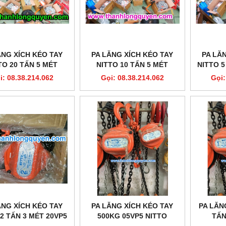
ĂNG XÍCH KÉO TAY
PA LĂNG XÍCH KÉO TAY
PA LĂ
TO 20 TẤN 5 MÉT
NITTO 10 TẤN 5 MÉT
NITTO 5
180VP5
90VP5
i: 08.38.214.062
Gọi: 08.38.214.062
Gọi:
ĂNG XÍCH KÉO TAY
PA LĂNG XÍCH KÉO TAY
PA LĂN
 2 TẤN 3 MÉT 20VP5
500KG 05VP5 NITTO
TẤN