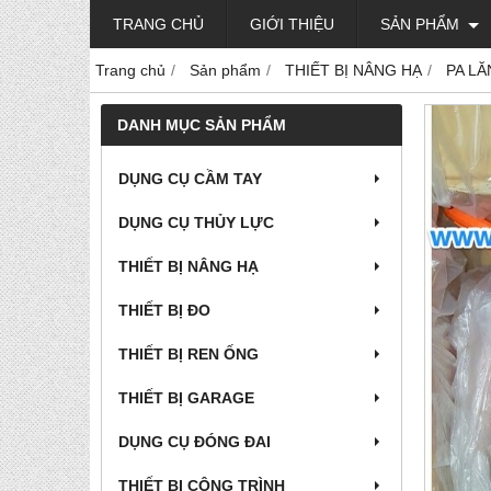
TRANG CHỦ
GIỚI THIỆU
SẢN PHẨM
Trang chủ
Sản phẩm
THIẾT BỊ NÂNG HẠ
PA LĂ
DANH MỤC SẢN PHẨM
DỤNG CỤ CẦM TAY
DỤNG CỤ THỦY LỰC
THIẾT BỊ NÂNG HẠ
THIẾT BỊ ĐO
THIẾT BỊ REN ỐNG
THIẾT BỊ GARAGE
DỤNG CỤ ĐÓNG ĐAI
THIẾT BỊ CÔNG TRÌNH