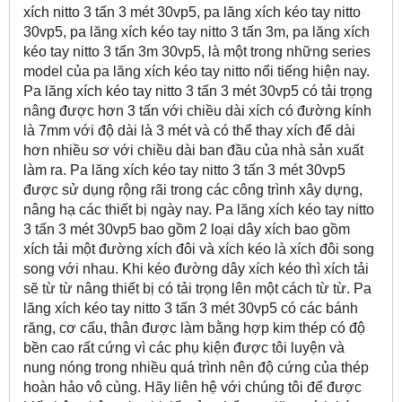
xích nitto 3 tấn 3 mét 30vp5, pa lăng xích kéo tay nitto
30vp5, pa lăng xích kéo tay nitto 3 tấn 3m, pa lăng xích
kéo tay nitto 3 tấn 3m 30vp5, là một trong những series
model của pa lăng xích kéo tay nitto nổi tiếng hiện nay.
Pa lăng xích kéo tay nitto 3 tấn 3 mét 30vp5 có tải trọng
nâng được hơn 3 tấn với chiều dài xích có đường kính
là 7mm với độ dài là 3 mét và có thể thay xích để dài
hơn nhiều sơ với chiều dài ban đầu của nhà sản xuất
làm ra. Pa lăng xích kéo tay nitto 3 tấn 3 mét 30vp5
được sử dụng rộng rãi trong các công trình xây dựng,
nâng hạ các thiết bị ngày nay. Pa lăng xích kéo tay nitto
3 tấn 3 mét 30vp5 bao gồm 2 loại dây xích bao gồm
xích tải một đường xích đôi và xích kéo là xích đôi song
song với nhau. Khi kéo đường dây xích kéo thì xích tải
sẽ từ từ nâng thiết bị có tải trọng lên một cách từ từ. Pa
lăng xích kéo tay nitto 3 tấn 3 mét 30vp5 có các bánh
răng, cơ cấu, thân được làm bằng hợp kim thép có độ
bền cao rất cứng vì các phụ kiện được tôi luyện và
nung nóng trong nhiều quá trình nên độ cứng của thép
hoàn hảo vô cùng. Hãy liên hệ với chúng tôi để được