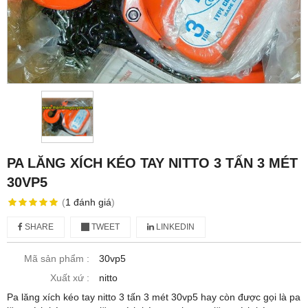
PA LĂNG XÍCH KÉO TAY NITTO 3 TẤN 3 MÉT
30VP5
(
1
đánh giá
)
SHARE
TWEET
LINKEDIN
Mã sản phẩm :
30vp5
Xuất xứ :
nitto
Pa lăng xích kéo tay nitto 3 tấn 3 mét 30vp5 hay còn được gọi là pa