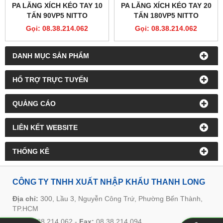
PA LĂNG XÍCH KÉO TAY 10
PA LĂNG XÍCH KÉO TAY 20
TẤN 90VP5 NITTO
TẤN 180VP5 NITTO
Gọi: 08.38.214.062
Gọi: 08.38.214.062
DANH MỤC SẢN PHẨM
HỔ TRỢ TRỰC TUYẾN
QUẢNG CÁO
LIÊN KẾT WEBSITE
THỐNG KÊ
CÔNG TY TNHH XUẤT NHẬP KHẨU THANH LONG
Địa chỉ:
300, Lầu 3, Nguyễn Công Trứ, Phường Bến Thành,
TP.HCM
Tel:
08.38.214.062
-
Fax:
08.38.214.094