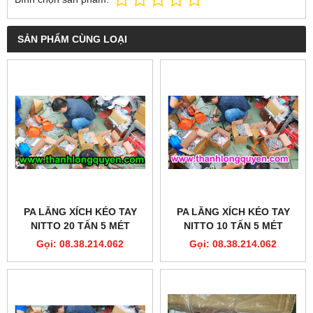
SẢN PHẨM CÙNG LOẠI
PA LĂNG XÍCH KÉO TAY
PA LĂNG XÍCH KÉO TAY
NITTO 20 TẤN 5 MÉT
NITTO 10 TẤN 5 MÉT
180VP5
90VP5
Gọi: 08.38.214.062
Gọi: 08.38.214.062