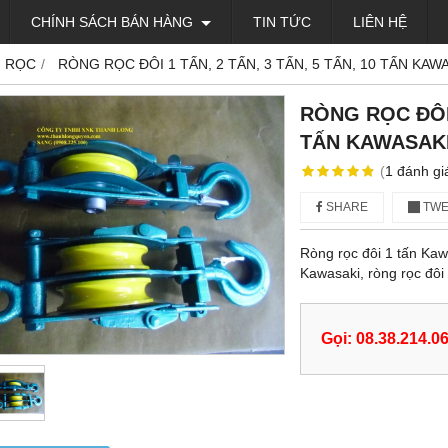
CHÍNH SÁCH BÁN HÀNG
TIN TỨC
LIÊN HỆ
 RỌC
RÒNG RỌC ĐÔI 1 TẤN, 2 TẤN, 3 TẤN, 5 TẤN, 10 TẤN KAW
RÒNG RỌC ĐÔI 
TẤN KAWASAK
(
1
đánh gi
SHARE
TWE
Ròng rọc đôi 1 tấn Kawa
Kawasaki, ròng rọc đôi
Gọi: 08.38.214.0