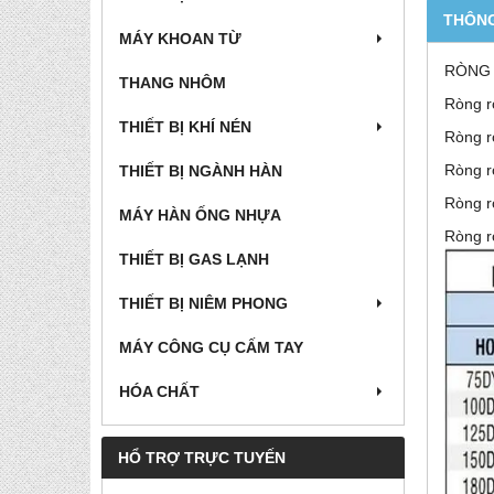
THÔNG
MÁY KHOAN TỪ
RÒNG 
THANG NHÔM
Ròng r
THIẾT BỊ KHÍ NÉN
Ròng r
Ròng r
THIẾT BỊ NGÀNH HÀN
Ròng r
MÁY HÀN ỐNG NHỰA
Ròng r
THIẾT BỊ GAS LẠNH
THIẾT BỊ NIÊM PHONG
MÁY CÔNG CỤ CẤM TAY
HÓA CHẤT
HỔ TRỢ TRỰC TUYẾN