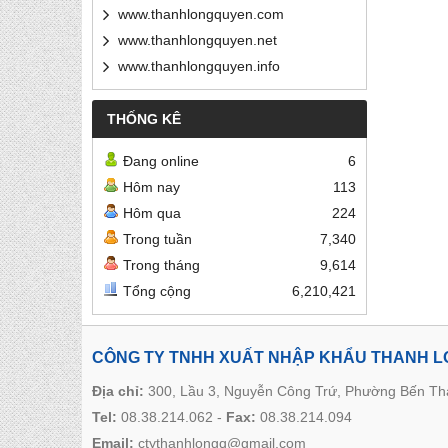
www.thanhlongquyen.com
www.thanhlongquyen.net
www.thanhlongquyen.info
THỐNG KÊ
Đang online
6
Hôm nay
113
Hôm qua
224
Trong tuần
7,340
Trong tháng
9,614
Tổng cộng
6,210,421
CÔNG TY TNHH XUẤT NHẬP KHẨU THANH 
Địa chỉ:
300, Lầu 3, Nguyễn Công Trứ, Phường Bến T
Tel:
08.38.214.062
-
Fax:
08.38.214.094
Email:
ctythanhlongq@gmail.com