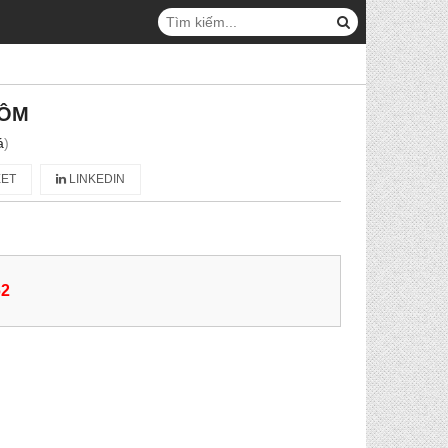
HÔM
á
)
ET
LINKEDIN
62