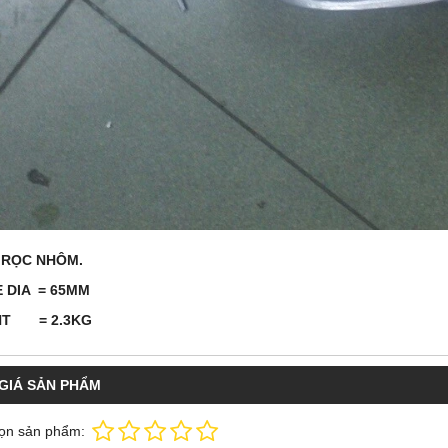
 RỌC NHÔM.
 DIA = 65MM
HT = 2.3KG
GIÁ SẢN PHẨM
ọn sản phẩm: