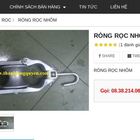
CHÍNH SÁCH BÁN HÀNG
TIN TỨC
LIÊN HỆ
 RỌC
RÒNG RỌC NHÔM
RÒNG RỌC N
(
1
đánh gi
SHARE
TWE
RÒNG RỌC NHÔM
Gọi: 08.38.214.0