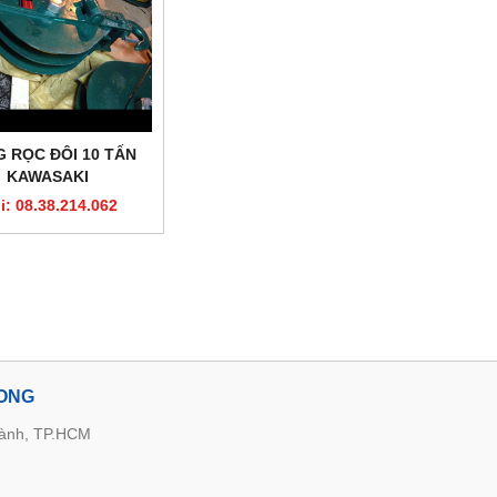
 RỌC ĐÔI 10 TẤN
KAWASAKI
i: 08.38.214.062
LONG
hành, TP.HCM