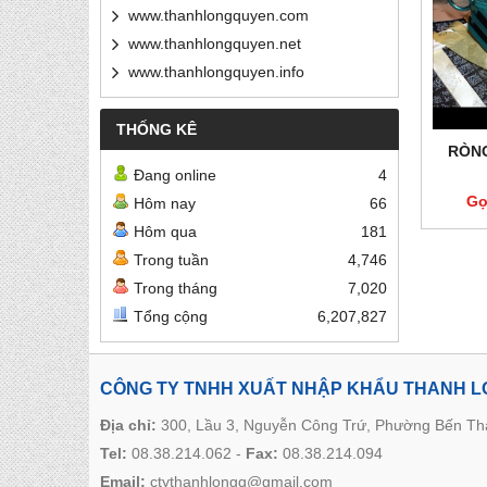
www.thanhlongquyen.com
www.thanhlongquyen.net
www.thanhlongquyen.info
THỐNG KÊ
RÒNG
Đang online
4
Gọ
Hôm nay
66
Hôm qua
181
Trong tuần
4,746
Trong tháng
7,020
Tổng cộng
6,207,827
CÔNG TY TNHH XUẤT NHẬP KHẨU THANH 
Địa chỉ:
300, Lầu 3, Nguyễn Công Trứ, Phường Bến T
Tel:
08.38.214.062
-
Fax:
08.38.214.094
Email:
ctythanhlongq@gmail.com