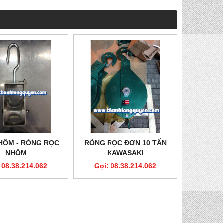
HÔM - RÒNG RỌC
RÒNG RỌC ĐƠN 10 TẤN
NHÔM
KAWASAKI
 08.38.214.062
Gọi: 08.38.214.062