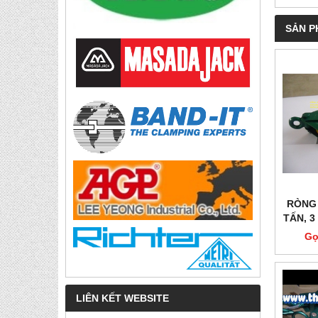
SẢN P
RÒNG 
TẤN, 3
Gọ
LIÊN KẾT WEBSITE