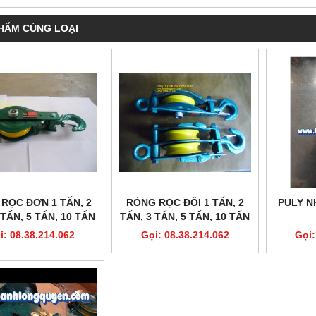
HẨM CÙNG LOẠI
RỌC ĐƠN 1 TẤN, 2
RÒNG RỌC ĐÔI 1 TẤN, 2
PULY N
 TẤN, 5 TẤN, 10 TẤN
TẤN, 3 TẤN, 5 TẤN, 10 TẤN
KAWASAKI
KAWASAKI
i: 08.38.214.062
Gọi: 08.38.214.062
Gọi: