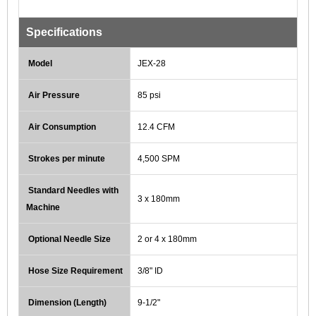
Specifications
Model
JEX-28
Air Pressure
85 psi
Air Consumption
12.4 CFM
Strokes per minute
4,500 SPM
Standard Needles with
3 x 180mm
Machine
Optional Needle Size
2 or 4 x 180mm
Hose Size Requirement
3/8" ID
Dimension (Length)
9-1/2"