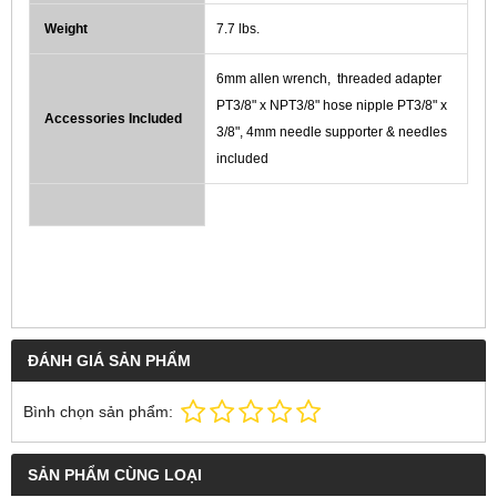
Weight
7.7 lbs.
6mm allen wrench, threaded adapter
PT3/8" x NPT3/8" hose nipple PT3/8" x
Accessories Included
3/8", 4mm needle supporter & needles
included
ĐÁNH GIÁ SẢN PHẨM
Bình chọn sản phẩm:
SẢN PHẨM CÙNG LOẠI