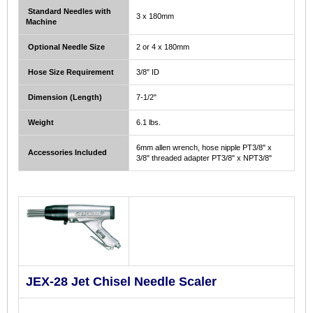
Standard Needles with
3 x 180mm
Machine
Optional Needle Size
2 or 4 x 180mm
Hose Size Requirement
3/8" ID
Dimension (Length)
7-1/2"
Weight
6.1 lbs.
6mm allen wrench, hose nipple PT3/8" x
Accessories Included
3/8" threaded adapter PT3/8" x NPT3/8"
JEX-28 Jet Chisel Needle Scaler