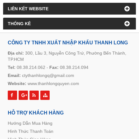
LIÊN KẾT WEBSITE
THỐNG KÊ
CÔNG TY TNHH XUẤT NHẬP KHẨU THANH LONG
Địa chỉ:
300, Lầu 3, Nguyễn Công Trứ, Phường Bến Thành,
TP.HCM
Tel:
08.38.214.062
-
Fax:
08.38.214.094
Email:
ctythanhlongq@gmail.com
Website:
www.thanhlongquyen.com
HỖ TRỢ KHÁCH HÀNG
Hướng Dẫn Mua Hàng
Hình Thức Thanh Toán