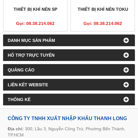
THIẾT BỊ KHÍ NÉN SP
THIẾT BỊ KHÍ NÉN TOKU
Gọi: 08.38.214.062
Gọi: 08.38.214.062
DANH MỤC SẢN PHẨM
HỔ TRỢ TRỰC TUYẾN
QUẢNG CÁO
LIÊN KẾT WEBSITE
THỐNG KÊ
CÔNG TY TNHH XUẤT NHẬP KHẨU THANH LONG
Địa chỉ:
300, Lầu 3, Nguyễn Công Trứ, Phường Bến Thành,
TP.HCM