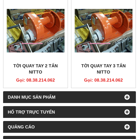
TỜI QUAY TAY 2 TẤN
TỜI QUAY TAY 3 TẤN
NITTO
NITTO
Gọi: 08.38.214.062
Gọi: 08.38.214.062
DANH MỤC SẢN PHẨM
HỔ TRỢ TRỰC TUYẾN
QUẢNG CÁO