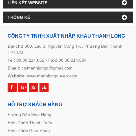
LIÊN KẾT WEBSITE
THỐNG KÊ
CÔNG TY TNHH XUẤT NHẬP KHẨU THANH LONG
Địa chỉ:
300, Lầu 3, Nguyễn Công Trứ, Phường Bến Thành,
TP.HCM
Tel:
08.38.214.062
-
Fax:
08.38.214.094
Email:
ctythanhlongq@gmail.com
Website:
www.thanhlongquyen.com
HỖ TRỢ KHÁCH HÀNG
Hướng Dẫn Mua Hàng
Hình Thức Thanh Toán
Hình Thức Giao Hàng