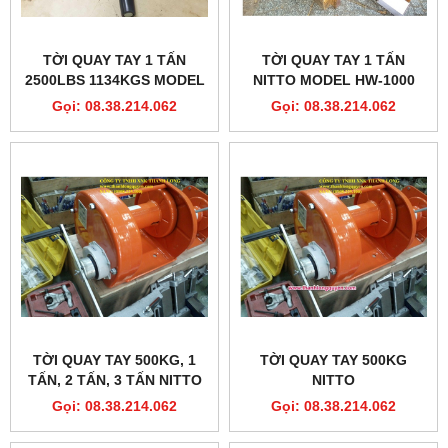
TỜI QUAY TAY 1 TẤN
TỜI QUAY TAY 1 TẤN
2500LBS 1134KGS MODEL
NITTO MODEL HW-1000
HW2500 CHẤT LƯỢNG
Gọi: 08.38.214.062
Gọi: 08.38.214.062
TỜI QUAY TAY 500KG, 1
TỜI QUAY TAY 500KG
TẤN, 2 TẤN, 3 TẤN NITTO
NITTO
Gọi: 08.38.214.062
Gọi: 08.38.214.062