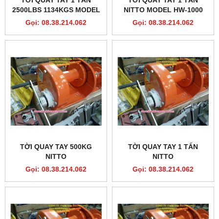
2500LBS 1134KGS MODEL
NITTO MODEL HW-1000
HW2500 CHẤT LƯỢNG
Gọi: 08.38.214.062
Gọi: 08.38.214.062
TỜI QUAY TAY 500KG
TỜI QUAY TAY 1 TẤN
NITTO
NITTO
Gọi: 08.38.214.062
Gọi: 08.38.214.062