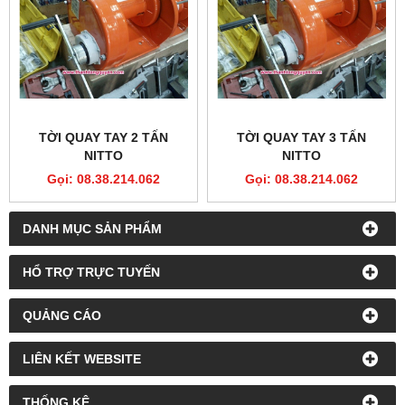
TỜI QUAY TAY 2 TẤN
TỜI QUAY TAY 3 TẤN
NITTO
NITTO
Gọi: 08.38.214.062
Gọi: 08.38.214.062
DANH MỤC SẢN PHẨM
HỔ TRỢ TRỰC TUYẾN
QUẢNG CÁO
LIÊN KẾT WEBSITE
THỐNG KÊ