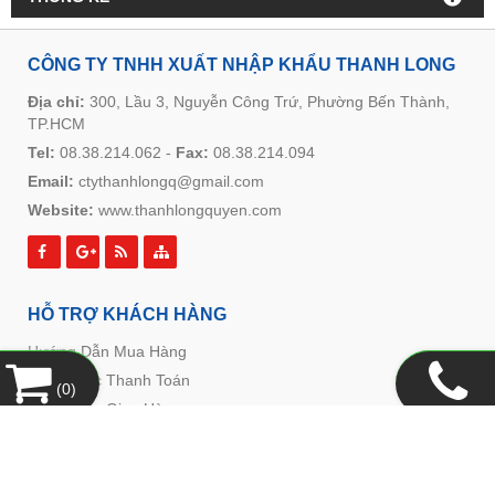
CÔNG TY TNHH XUẤT NHẬP KHẨU THANH LONG
Địa chỉ:
300, Lầu 3, Nguyễn Công Trứ, Phường Bến Thành,
TP.HCM
Tel:
08.38.214.062
-
Fax:
08.38.214.094
Email:
ctythanhlongq@gmail.com
Website:
www.thanhlongquyen.com
HỖ TRỢ KHÁCH HÀNG
Hướng Dẫn Mua Hàng
Hình Thức Thanh Toán
(
0
)
Hình Thức Giao Hàng
Chính Sách Đổi Trả
Chính Sách Bảo Mật