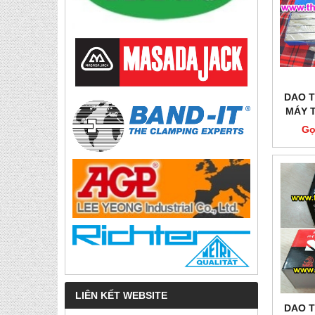
DAO T
MÁY 
Gọ
LIÊN KẾT WEBSITE
DAO T