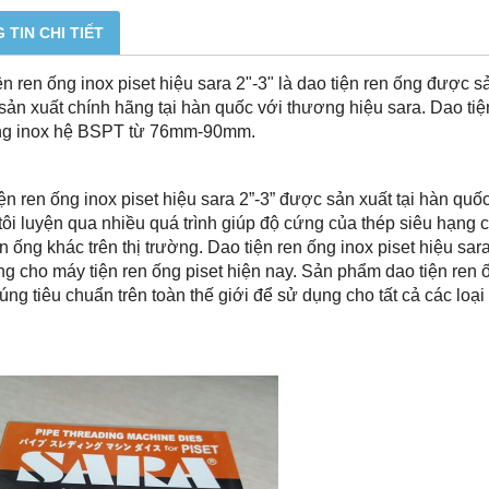
 TIN CHI TIẾT
ện ren ống inox piset hiệu sara 2"-3" là dao tiện ren ống được 
ản xuất chính hãng tại hàn quốc với thương hiệu sara. Dao tiện
ng inox hệ BSPT từ 76mm-90mm.
ện ren ống inox piset hiệu sara 2”-3” được sản xuất tại hàn quố
ôi luyện qua nhiều quá trình giúp độ cứng của thép siêu hạng 
en ống khác trên thị trường. Dao tiện ren ống inox piset hiệu sar
g cho máy tiện ren ống piset hiện nay. Sản phẩm dao tiện ren ố
úng tiêu chuẩn trên toàn thế giới để sử dụng cho tất cả các loại