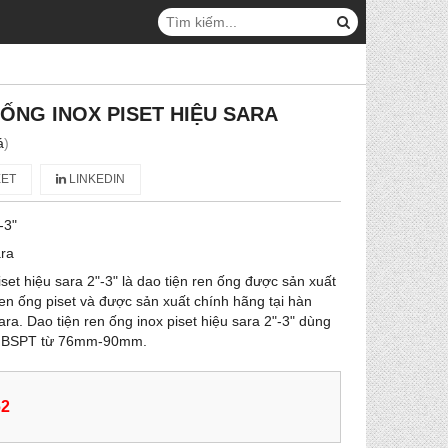
 ỐNG INOX PISET HIỆU SARA
á
)
ET
LINKEDIN
-3"
ra
iset hiệu sara 2"-3" là dao tiện ren ống được sản xuất
en ống piset và được sản xuất chính hãng tại hàn
ra. Dao tiện ren ống inox piset hiệu sara 2"-3" dùng
hệ BSPT từ 76mm-90mm.
62