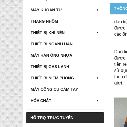
THÔNG
MÁY KHOAN TỪ
THANG NHÔM
dao ti
được s
THIẾT BỊ KHÍ NÉN
các ố
THIẾT BỊ NGÀNH HÀN
Dao ti
MÁY HÀN ỐNG NHỰA
được t
tiện r
THIẾT BỊ GAS LẠNH
sử dụn
theo đ
THIẾT BỊ NIÊM PHONG
giới.
MÁY CÔNG CỤ CẤM TAY
HÓA CHẤT
HỔ TRỢ TRỰC TUYẾN