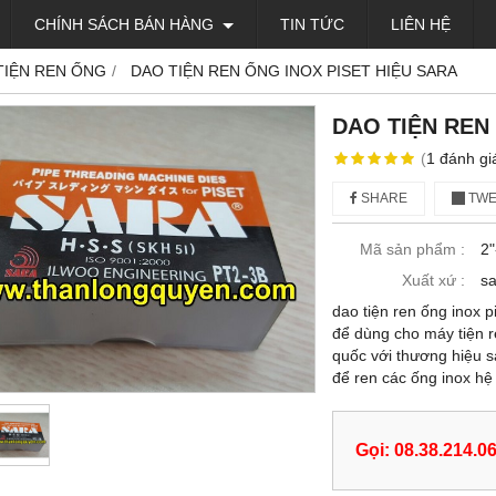
CHÍNH SÁCH BÁN HÀNG
TIN TỨC
LIÊN HỆ
TIỆN REN ỐNG
DAO TIỆN REN ỐNG INOX PISET HIỆU SARA
DAO TIỆN REN
(
1
đánh gi
SHARE
TWE
Mã sản phẩm :
2"
Xuất xứ :
sa
dao tiện ren ống inox p
để dùng cho máy tiện r
quốc với thương hiệu sa
để ren các ống inox 
Gọi: 08.38.214.0