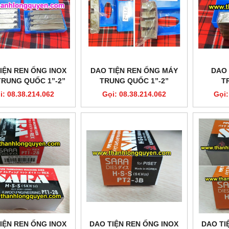
IỆN REN ỐNG INOX
DAO TIỆN REN ỐNG MÁY
DAO 
TRUNG QUỐC 1”-2”
TRUNG QUỐC 1”-2”
T
HSS
i: 08.38.214.062
Gọi: 08.38.214.062
Gọi:
IỆN REN ỐNG INOX
DAO TIỆN REN ỐNG INOX
DAO TI