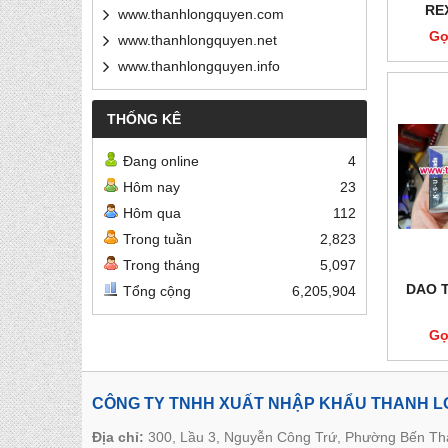
RE
www.thanhlongquyen.com
Gọ
www.thanhlongquyen.net
www.thanhlongquyen.info
THỐNG KÊ
Đang online
4
Hôm nay
23
Hôm qua
112
Trong tuần
2,823
Trong tháng
5,097
DAO T
Tổng cộng
6,205,904
Gọ
CÔNG TY TNHH XUẤT NHẬP KHẨU THANH 
Địa chỉ:
300, Lầu 3, Nguyễn Công Trứ, Phường Bến T