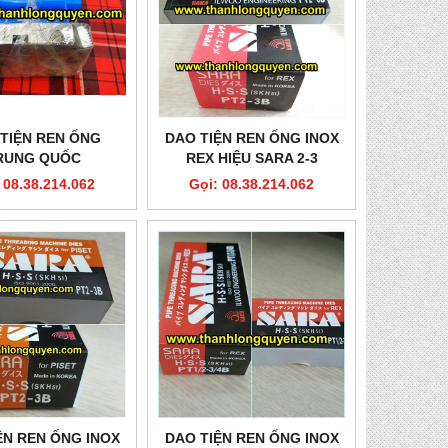
TIỆN REN ỐNG
DAO TIỆN REN ỐNG INOX
RUNG QUỐC
REX HIỆU SARA 2-3
 08.38.214.062
Gọi: 08.38.214.062
ỆN REN ỐNG INOX
DAO TIỆN REN ỐNG INOX