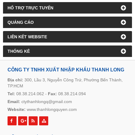
HỔ TRỢ TRỰC TUYẾN
QUẢNG CÁO
LIÊN KẾT WEBSITE
THỐNG KÊ
CÔNG TY TNHH XUẤT NHẬP KHẨU THANH LONG
Địa chỉ:
300, Lầu 3, Nguyễn Công Trứ, Phường Bến Thành,
TP.HCM
Tel:
08.38.214.062
-
Fax:
08.38.214.094
Email:
ctythanhlongq@gmail.com
Website:
www.thanhlongquyen.com