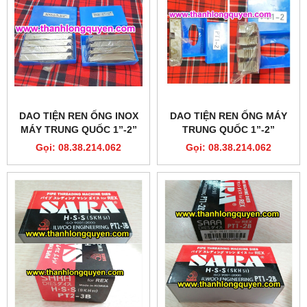
DAO TIỆN REN ỐNG INOX
DAO TIỆN REN ỐNG MÁY
MÁY TRUNG QUỐC 1”-2”
TRUNG QUỐC 1”-2”
HSS
Gọi: 08.38.214.062
Gọi: 08.38.214.062