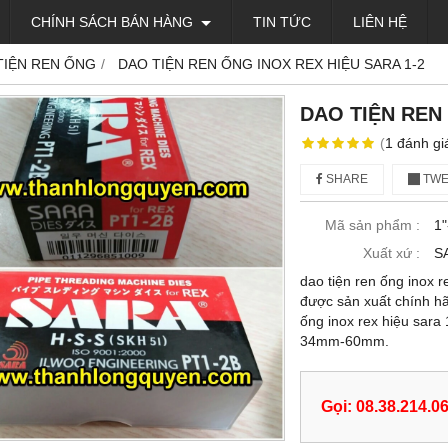
CHÍNH SÁCH BÁN HÀNG
TIN TỨC
LIÊN HỆ
TIỆN REN ỐNG
DAO TIỆN REN ỐNG INOX REX HIỆU SARA 1-2
DAO TIỆN REN 
(
1
đánh gi
SHARE
TWE
Mã sản phẩm :
1"
Xuất xứ :
S
dao tiện ren ống inox r
được sản xuất chính hã
ống inox rex hiệu sara
34mm-60mm.
Gọi: 08.38.214.0