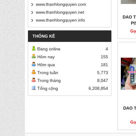
www.thanhlongquyen.com
www.thanhlongquyen.net
DAO T
www.thanhlongquyen.info
PI
Gọ
THỐNG KÊ
Đang online
4
Hôm nay
155
Hôm qua
181
Trong tuần
5,773
Trong tháng
8,047
Tổng cộng
6,208,854
DAO T
Gọ