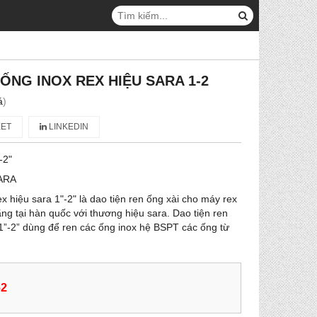
ỐNG INOX REX HIỆU SARA 1-2
á
)
ET
LINKEDIN
-2"
ARA
ex hiệu sara 1"-2" là dao tiện ren ống xài cho máy rex
ng tại hàn quốc với thương hiệu sara. Dao tiện ren
 1”-2” dùng để ren các ống inox hệ BSPT các ống từ
62