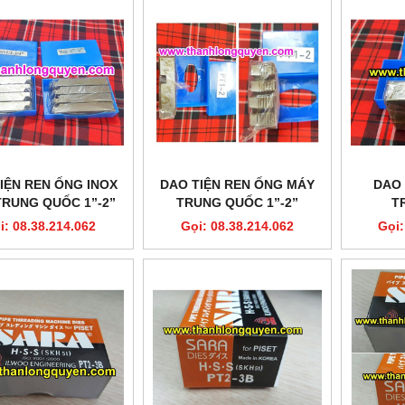
IỆN REN ỐNG INOX
DAO TIỆN REN ỐNG MÁY
DAO 
TRUNG QUỐC 1”-2”
TRUNG QUỐC 1”-2”
T
HSS
i: 08.38.214.062
Gọi: 08.38.214.062
Gọi: