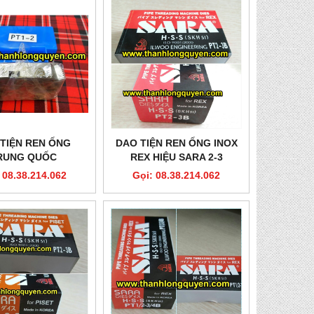
TIỆN REN ỐNG
DAO TIỆN REN ỐNG INOX
RUNG QUỐC
REX HIỆU SARA 2-3
 08.38.214.062
Gọi: 08.38.214.062