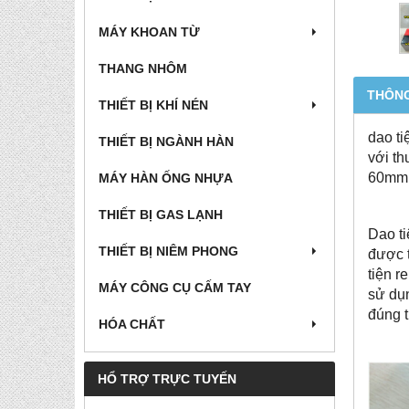
MÁY KHOAN TỪ
THANG NHÔM
THÔNG
THIẾT BỊ KHÍ NÉN
dao ti
THIẾT BỊ NGÀNH HÀN
với th
60mm
MÁY HÀN ỐNG NHỰA
THIẾT BỊ GAS LẠNH
Dao ti
THIẾT BỊ NIÊM PHONG
được t
tiện r
MÁY CÔNG CỤ CẤM TAY
sử dụn
đúng t
HÓA CHẤT
HỔ TRỢ TRỰC TUYẾN