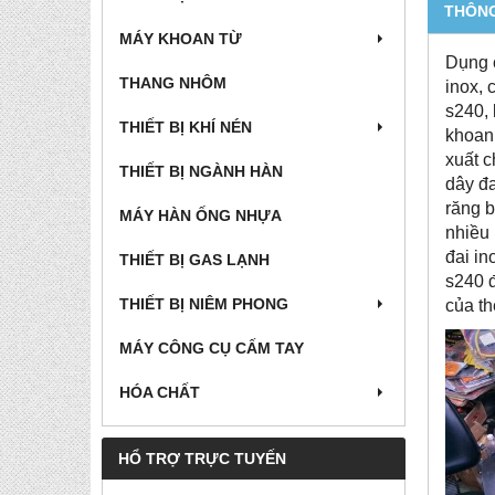
THÔNG
MÁY KHOAN TỪ
Dụng c
THANG NHÔM
inox, 
s240, 
THIẾT BỊ KHÍ NÉN
khoanh
xuất c
THIẾT BỊ NGÀNH HÀN
dây đa
răng b
MÁY HÀN ỐNG NHỰA
nhiều 
đai in
THIẾT BỊ GAS LẠNH
s240 đ
THIẾT BỊ NIÊM PHONG
của th
MÁY CÔNG CỤ CẤM TAY
HÓA CHẤT
HỔ TRỢ TRỰC TUYẾN