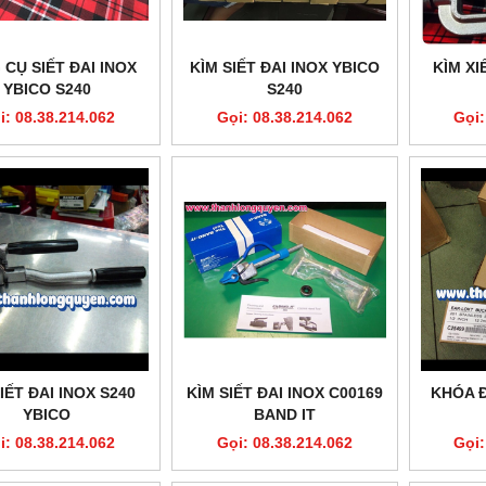
CỤ SIẾT ĐAI INOX
KÌM SIẾT ĐAI INOX YBICO
KÌM XI
YBICO S240
S240
i: 08.38.214.062
Gọi: 08.38.214.062
Gọi:
IẾT ĐAI INOX S240
KÌM SIẾT ĐAI INOX C00169
KHÓA Đ
YBICO
BAND IT
i: 08.38.214.062
Gọi: 08.38.214.062
Gọi: