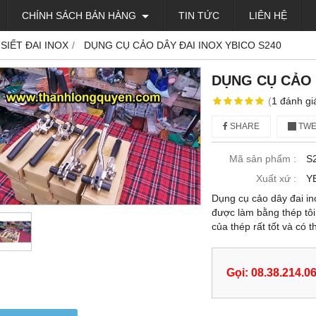
CHÍNH SÁCH BÁN HÀNG
TIN TỨC
LIÊN HỆ
 SIẾT ĐAI INOX
DỤNG CỤ CẢO DÂY ĐAI INOX YBICO S240
DỤNG CỤ CẢO 
(
1
đánh gi
SHARE
TWE
Mã sản phẩm :
S
Xuất xứ :
Y
Dụng cụ cảo dây đai in
được làm bằng thép tôi
của thép rất tốt và có t
Gọi: 08.38.214.0