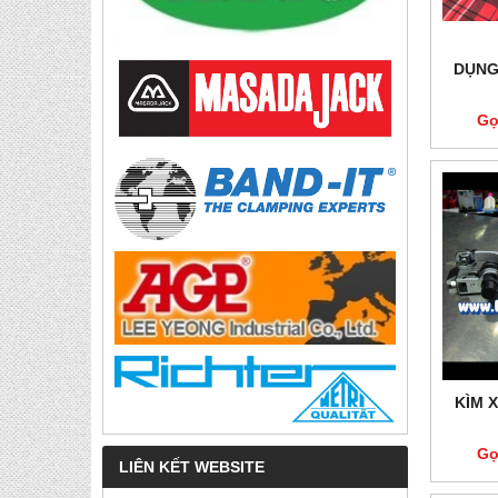
DỤNG 
Gọ
KÌM X
Gọ
LIÊN KẾT WEBSITE