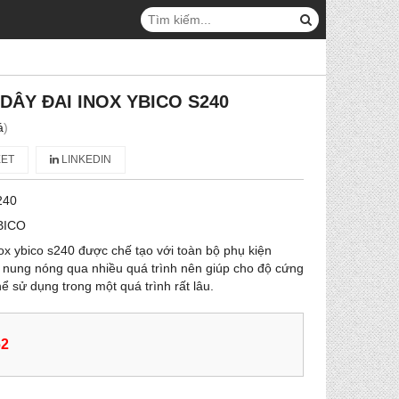
DÂY ĐAI INOX YBICO S240
á
)
ET
LINKEDIN
240
BICO
ox ybico s240 được chế tạo với toàn bộ phụ kiện
 nung nóng qua nhiều quá trình nên giúp cho độ cứng
hể sử dụng trong một quá trình rất lâu.
62