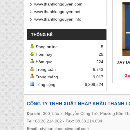
www.thanhlongquyen.com
www.thanhlongquyen.net
www.thanhlongquyen.info
THỐNG KÊ
Đang online
5
Hôm nay
25
Hôm qua
224
DÂY ĐA
Trong tuần
6,743
Gọ
Trong tháng
9,017
Tổng cộng
6,209,824
CÔNG TY TNHH XUẤT NHẬP KHẨU THANH 
Địa chỉ:
300, Lầu 3, Nguyễn Công Trứ, Phường Bến T
Tel:
08.38.214.062
-
Fax:
08.38.214.094
Email:
ctythanhlongq@gmail.com