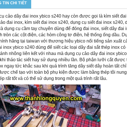
 TIN CHI TIẾT
ụ cảo dây đai inox ybico s240 hay còn được gọi là kìm siết đai 
cảo đai inox, kìm siết đai inox s240, dụng cụ siết đai inox s240,
là dụng cụ cầm tay chuyên dùng để đóng đai inox, siết dây đai i
 tròn các cột điện, các hòm công tơ điện, hệ thống ống dầu. D
hính hãng tại taiwan với thương hiệu ybico nổi tiếng sản xuất 
i inox ybico s240 dùng để siết các loại dây đai sắt thép inox c
ánh nhông liên kết với nhau mà dụng cụ cảo dây đai inox ybico 
khi tháo tác siết hay sử dụng nhiều lần. Bộ phận lưỡi cắt được 
ox ngay tức khắc sau khi quá trình tăng dây siết dây hoàn tất ch
ược chế tạo với toàn bộ phụ kiện được làm bằng thép tôi nung
ép rất tốt và có thể sử dụng trong một quá trình rất lâu.