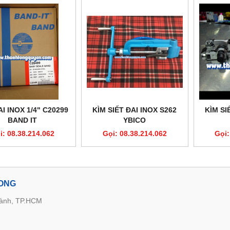
I INOX 1/4" C20299
KÌM SIẾT ĐAI INOX S262
KÌM SI
BAND IT
YBICO
i: 08.38.214.062
Gọi: 08.38.214.062
Gọi:
LONG
hành, TP.HCM