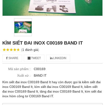
KÌM SIẾT ĐAI INOX C00169 BAND IT
(
1
đánh giá
)
SHARE
TWEET
LINKEDIN
Mã sản phẩm :
C00169
Xuất xứ :
BAND IT
Kìm siết đai inox C00169 Band It hay còn được gọi là kiềm siết đai
inox C00169 Band It, kìm xiết đai inox C00169 Band It, kiềm xiết
đai inox C00169 Band It, tăng đai inox C00169 Band It, kìm siết đai
inox hòm công tơ C00169 Band IT.