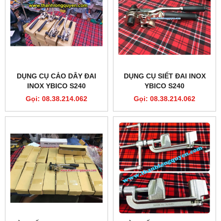
DỤNG CỤ CẢO DÂY ĐAI
DỤNG CỤ SIẾT ĐAI INOX
INOX YBICO S240
YBICO S240
Gọi: 08.38.214.062
Gọi: 08.38.214.062