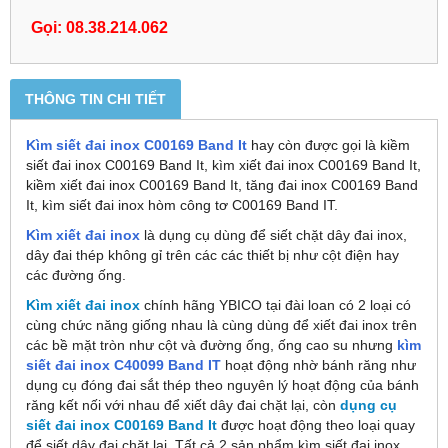
Gọi: 08.38.214.062
THÔNG TIN CHI TIẾT
Kìm siết đai inox C00169 Band It
hay còn được gọi là kiềm
siết đai inox C00169 Band It, kìm xiết đai inox C00169 Band It,
kiềm xiết đai inox C00169 Band It, tăng đai inox C00169 Band
It, kìm siết đai inox hòm công tơ C00169 Band IT.
Kìm xiết đai inox
là dụng cụ dùng để siết chặt dây đai inox,
dây đai thép không gỉ trên các các thiết bị như cột điện hay
các đường ống.
Kìm xiết đai inox
chính hãng YBICO tại đài loan có 2 loại có
cùng chức năng giống nhau là cùng dùng để xiết đai inox trên
các bề mặt tròn như cột và đường ống, ống cao su nhưng
kìm
siết đai inox C40099
Band IT
hoạt động nhờ bánh răng như
dụng cụ đóng đai sắt thép theo nguyên lý hoạt động của bánh
răng kết nối với nhau để xiết dây đai chặt lại, còn
dụng cụ
siết đai inox C00169 Band It
được hoạt động theo loại quay
để siết dây đai chặt lại. Tất cả 2 sản phẩm kìm siết đai inox