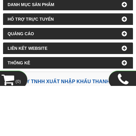
DANH MỤC SẢN PHẨM
HỔ TRỢ TRỰC TUYẾN
QUẢNG CÁO
LIÊN KẾT WEBSITE
THỐNG KÊ
CÔNG TY TNHH XUẤT NHẬP KHẨU THANH LONG
(
0
)
Địa chỉ:
300, Lầu 3, Nguyễn Công Trứ, Phường Bến Thành,
TP.HCM
Tel:
08.38.214.062
-
Fax:
08.38.214.094
Email:
ctythanhlongq@gmail.com
Website:
www.thanhlongquyen.com