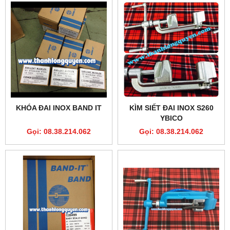
KHÓA ĐAI INOX BAND IT
KÌM SIẾT ĐAI INOX S260
YBICO
Gọi: 08.38.214.062
Gọi: 08.38.214.062