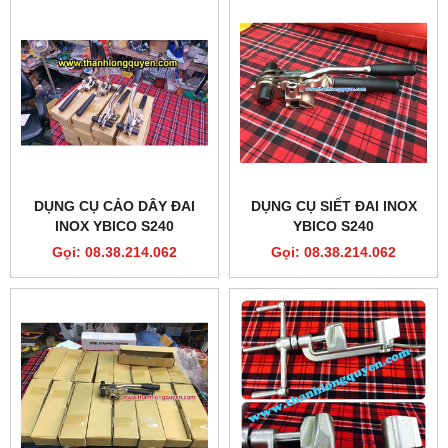
DỤNG CỤ CẢO DÂY ĐAI
DỤNG CỤ SIẾT ĐAI INOX
INOX YBICO S240
YBICO S240
Gọi: 08.38.214.062
Gọi: 08.38.214.062