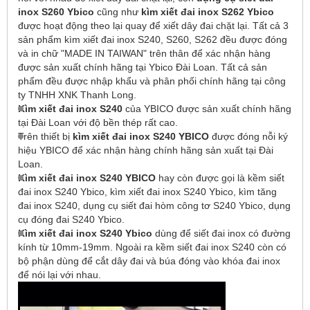
inox S260 Ybico
cũng như
kìm xiết đai inox S262 Ybico
được hoạt động theo lại quay để xiết dây đai chặt lại. Tất cả 3
sản phẩm kìm xiết đai inox S240, S260, S262 đều được đóng
và in chữ "MADE IN TAIWAN" trên thân để xác nhận hàng
được sản xuất chính hãng tại Ybico Đài Loan. Tất cả sản
phẩm đều được nhập khẩu và phân phối chính hãng tại công
ty TNHH XNK Thanh Long.
Kìm xiết đai inox S240
của YBICO được sản xuất chính hãng
tại Đài Loan với độ bền thép rất cao.
Trên thiết bị
kìm xiết đai inox S240 YBICO
được đóng nỗi ký
hiệu YBICO để xác nhận hàng chính hãng sản xuất tại Đài
Loan.
Kìm xiết đai inox S240 YBICO
hay còn được gọi là kềm siết
đai inox S240 Ybico, kìm xiết đai inox S240 Ybico, kìm tăng
đai inox S240, dụng cụ siết đai hòm công tơ S240 Ybico, dụng
cụ đóng đai S240 Ybico.
Kìm xiết đai inox S240 Ybico
dùng để siết đai inox có đường
kính từ 10mm-19mm. Ngoài ra kềm siết đai inox S240 còn có
bộ phận dùng để cắt dây đai và búa đóng vào khóa đai inox
để nói lại với nhau.