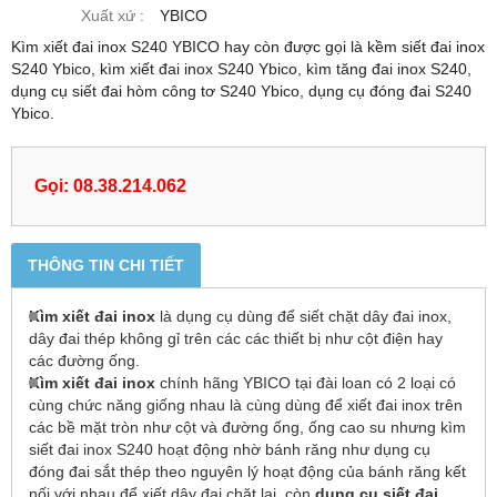
Xuất xứ :
YBICO
Kìm xiết đai inox S240 YBICO hay còn được gọi là kềm siết đai inox
S240 Ybico, kìm xiết đai inox S240 Ybico, kìm tăng đai inox S240,
dụng cụ siết đai hòm công tơ S240 Ybico, dụng cụ đóng đai S240
Ybico.
Gọi: 08.38.214.062
THÔNG TIN CHI TIẾT
Kìm xiết đai inox
là dụng cụ dùng để siết chặt dây đai inox,
dây đai thép không gỉ trên các các thiết bị như cột điện hay
các đường ống.
Kìm xiết đai inox
chính hãng YBICO tại đài loan có 2 loại có
cùng chức năng giống nhau là cùng dùng để xiết đai inox trên
các bề mặt tròn như cột và đường ống, ống cao su nhưng kìm
siết đai inox S240 hoạt động nhờ bánh răng như dụng cụ
đóng đai sắt thép theo nguyên lý hoạt động của bánh răng kết
nối với nhau để xiết dây đai chặt lại, còn
dụng cụ siết đai