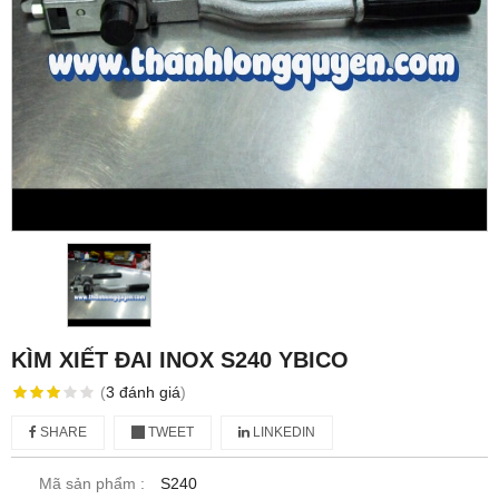
KÌM XIẾT ĐAI INOX S240 YBICO
(
3
đánh giá
)
SHARE
TWEET
LINKEDIN
Mã sản phẩm :
S240