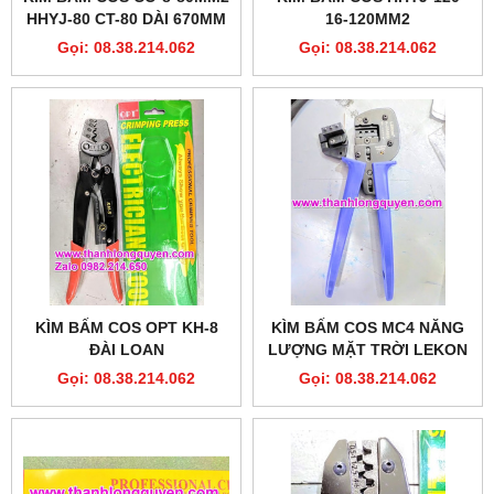
HHYJ-80 CT-80 DÀI 670MM
16-120MM2
Gọi: 08.38.214.062
Gọi: 08.38.214.062
KÌM BẤM COS OPT KH-8
KÌM BẤM COS MC4 NĂNG
ĐÀI LOAN
LƯỢNG MẶT TRỜI LEKON
A-2546B
Gọi: 08.38.214.062
Gọi: 08.38.214.062