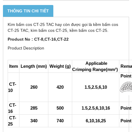
THÔNG TIN CHI TIẾT
Kìm bấm cos CT-25 TAC hay còn được gọi là kềm bấm cos
CT-25 TAC, kìm bấm cos CT-25, kềm bấm cos CT-25.
Product No : CT-8,CT-16,CT-22
Product Description
Applicable
Item
Length (mm)
Weight (g)
Rema
Crimping Range(mm²)
Poin
CT-
260
420
1.5,2.5,6,10
10
CT-
285
500
1.5,2.5,6,10,16
Poin
16
CT-
340
740
6,10,16,25
Poin
25