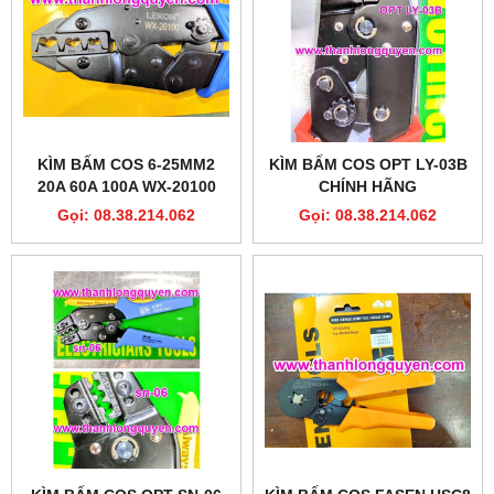
KÌM BẤM COS 6-25MM2
KÌM BẤM COS OPT LY-03B
20A 60A 100A WX-20100
CHÍNH HÃNG
LEKON
Gọi: 08.38.214.062
Gọi: 08.38.214.062