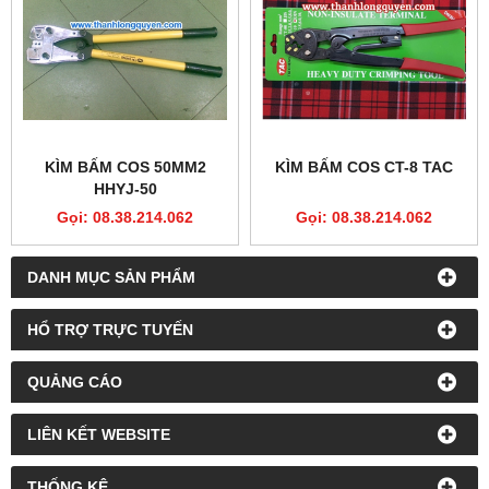
KÌM BẤM COS 50MM2
KÌM BẤM COS CT-8 TAC
HHYJ-50
Gọi: 08.38.214.062
Gọi: 08.38.214.062
DANH MỤC SẢN PHẨM
HỔ TRỢ TRỰC TUYẾN
QUẢNG CÁO
LIÊN KẾT WEBSITE
THỐNG KÊ