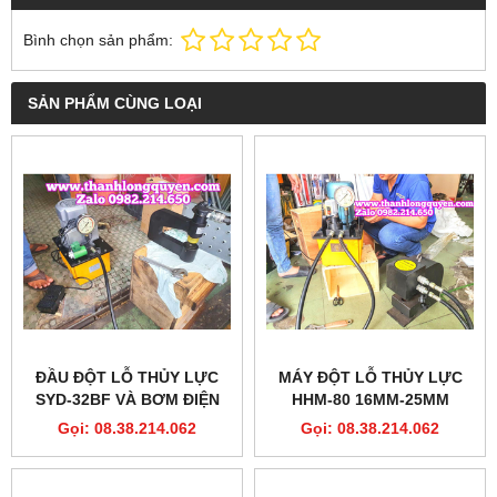
Bình chọn sản phẩm:
SẢN PHẨM CÙNG LOẠI
ĐẦU ĐỘT LỖ THỦY LỰC
MÁY ĐỘT LỖ THỦY LỰC
SYD-32BF VÀ BƠM ĐIỆN
HHM-80 16MM-25MM
THỦY LỰC ĐẠP CHÂN
Gọi: 08.38.214.062
Gọi: 08.38.214.062
ZCB6-5-A3