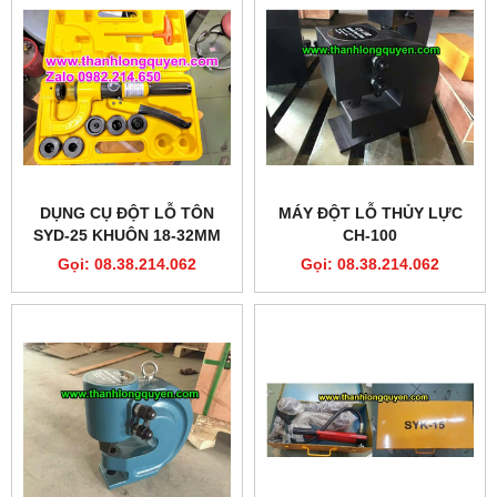
DỤNG CỤ ĐỘT LỖ TÔN
MÁY ĐỘT LỖ THỦY LỰC
SYD-25 KHUÔN 18-32MM
CH-100
KHÔNG KHOAN MỒI
Gọi: 08.38.214.062
Gọi: 08.38.214.062