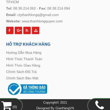
TP.HCM
Tel:
08.38.214.062
-
Fax:
08.38.214.094
Email:
ctythanhlongq@gmail.com
Website:
www.thanhlongquyen.com
HỖ TRỢ KHÁCH HÀNG
Hướng Dẫn Mua Hàng
Hình Thức Thanh Toán
Hình Thức Giao Hàng
Chính Sách Đổi Trả
Chính Sách Bảo Mật
Copyright© 2021
(
0
)
Designed By
GianHangVN