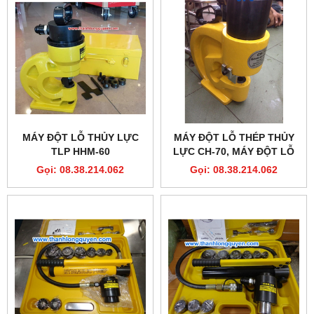
MÁY ĐỘT LỖ THỦY LỰC
MÁY ĐỘT LỖ THÉP THỦY
TLP HHM-60
LỰC CH-70, MÁY ĐỘT LỖ
CH-70.
Gọi: 08.38.214.062
Gọi: 08.38.214.062