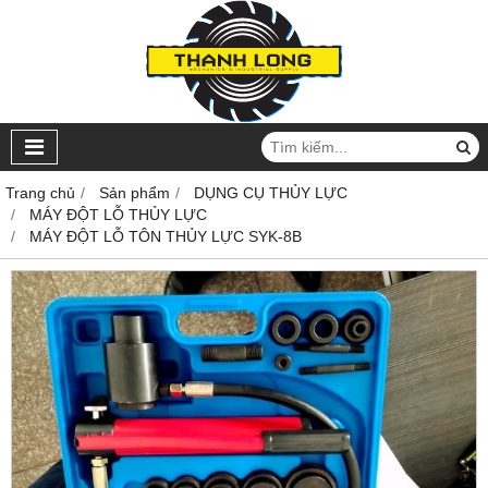
Trang chủ
Sản phẩm
DỤNG CỤ THỦY LỰC
MÁY ĐỘT LỖ THỦY LỰC
MÁY ĐỘT LỖ TÔN THỦY LỰC SYK-8B