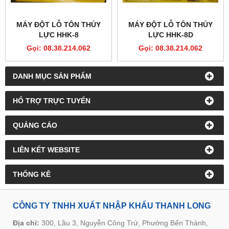
MÁY ĐỘT LỖ TÔN THỦY
MÁY ĐỘT LỖ TÔN THỦY
LỰC HHK-8
LỰC HHK-8D
Gọi: 08.38.214.062
Gọi: 08.38.214.062
DANH MỤC SẢN PHẨM
HỔ TRỢ TRỰC TUYẾN
QUẢNG CÁO
LIÊN KẾT WEBSITE
THỐNG KÊ
CÔNG TY TNHH XUẤT NHẬP KHẨU THANH LONG
Địa chỉ:
300, Lầu 3, Nguyễn Công Trứ, Phường Bến Thành,