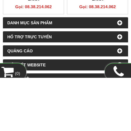
Gọi: 08.38.214.062
Gọi: 08.38.214.062
DANH MỤC SẢN PHẨM
HỔ TRỢ TRỰC TUYẾN
QUẢNG CÁO
LIÊN KẾT WEBSITE
(
0
)
THỐNG KÊ
CÔNG TY TNHH XUẤT NHẬP KHẨU THANH LONG
Địa chỉ:
300, Lầu 3, Nguyễn Công Trứ, Phường Bến Thành,
TP.HCM
Tel:
08.38.214.062
-
Fax:
08.38.214.094
Email:
ctythanhlongq@gmail.com