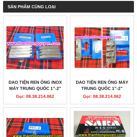
SẢN PHẨM CÙNG LOẠI
DAO TIỆN REN ỐNG INOX
DAO TIỆN REN ỐNG MÁY
MÁY TRUNG QUỐC 1”-2”
TRUNG QUỐC 1”-2”
HSS
Gọi: 08.38.214.062
Gọi: 08.38.214.062