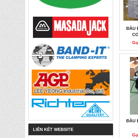
ĐẦU 
CO
MOD
Gọ
ĐẦU 
LIÊN KẾT WEBSITE
Gọ