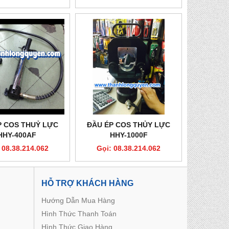
P COS THUỶ LỰC
ĐẦU ÉP COS THỦY LỰC
HHY-400AF
HHY-1000F
 08.38.214.062
Gọi: 08.38.214.062
HỖ TRỢ KHÁCH HÀNG
Hướng Dẫn Mua Hàng
Hình Thức Thanh Toán
Hình Thức Giao Hàng