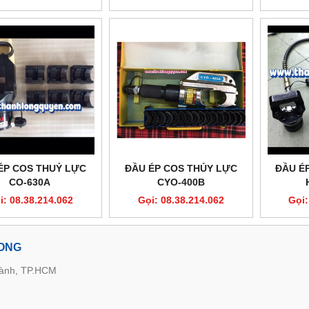
ÉP COS THUỶ LỰC
ĐẦU ÉP COS THỦY LỰC
ĐẦU É
CO-630A
CYO-400B
i: 08.38.214.062
Gọi: 08.38.214.062
Gọi:
LONG
hành, TP.HCM