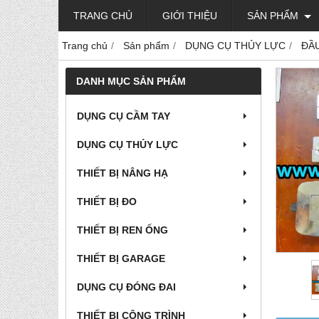
TRANG CHỦ
GIỚI THIỆU
SẢN PHẨM
Trang chủ
Sản phẩm
DỤNG CỤ THỦY LỰC
ĐẦ
DANH MỤC SẢN PHẨM
DỤNG CỤ CẦM TAY
DỤNG CỤ THỦY LỰC
THIẾT BỊ NÂNG HẠ
THIẾT BỊ ĐO
THIẾT BỊ REN ỐNG
THIẾT BỊ GARAGE
DỤNG CỤ ĐÓNG ĐAI
THIẾT BỊ CÔNG TRÌNH