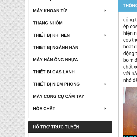
THÔNG
MÁY KHOAN TỪ
công t
THANG NHÔM
ép cos
hiện n
THIẾT BỊ KHÍ NÉN
cos th
hoạt đ
THIẾT BỊ NGÀNH HÀN
động t
MÁY HÀN ỐNG NHỰA
bơm đạ
chốt x
THIẾT BỊ GAS LẠNH
với hà
nhỏ đế
THIẾT BỊ NIÊM PHONG
MÁY CÔNG CỤ CẤM TAY
HÓA CHẤT
HỔ TRỢ TRỰC TUYẾN