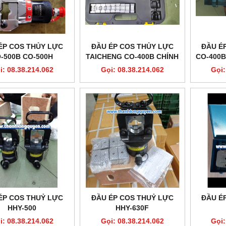
ÉP COS THỦY LỰC
ĐẦU ÉP COS THỦY LỰC
ĐẦU É
-500B CO-500H
TAICHENG CO-400B CHÍNH
CO-400B
ERN HIGH CLASS
HÃNG
i: 08.38.214.062
Gọi: 08.38.214.062
Gọi:
ÉP COS THUỶ LỰC
ĐẦU ÉP COS THUỶ LỰC
ĐẦU É
HHY-500
HHY-630F
i: 08.38.214.062
Gọi: 08.38.214.062
Gọi: