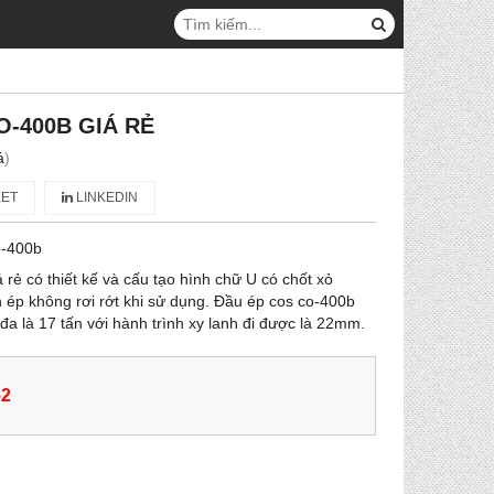
O-400B GIÁ RẺ
á
)
ET
LINKEDIN
o-400b
rẻ có thiết kế và cấu tạo hình chữ U có chốt xỏ
ép không rơi rớt khi sử dụng. Đầu ép cos co-400b
i đa là 17 tấn với hành trình xy lanh đi được là 22mm.
62