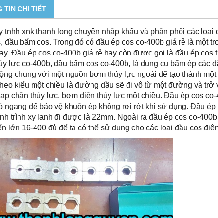
 TIN CHI TIẾT
y tnhh xnk thanh long chuyên nhập khẩu và phân phối các loại 
, đầu bấm cos. Trong đó có đầu ép cos co-400b giá rẻ là một t
ay. Đầu ép cos co-400b giá rẻ hay còn được gọi là đầu ép cos 
ủy lực co-400b, đầu bấm cos co-400b, là dụng cụ bấm ép các đầ
ộng chung với một nguồn bơm thủy lực ngoài để tạo thành một 
heo kiểu một chiều là đường dầu sẽ đi vô từ một đường và trở 
p chân thủy lực, bơm điện thủy lực một chiều. Đầu ép cos co-40
ỏ ngang để bảo vệ khuôn ép không rơi rớt khi sử dụng. Đầu ép c
nh trình xy lanh đi được là 22mm. Ngoài ra đầu ép cos co-400
n lớn 16-400 đủ để ta có thể sử dụng cho các loại đầu cos điện