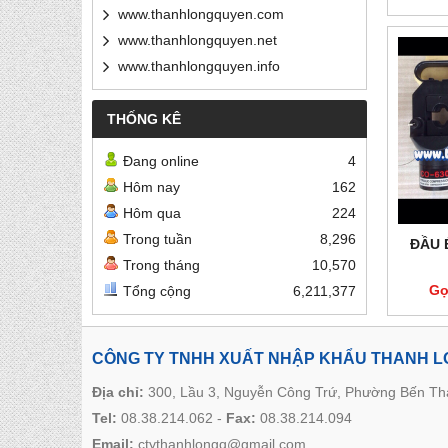
www.thanhlongquyen.com
www.thanhlongquyen.net
www.thanhlongquyen.info
THỐNG KÊ
Đang online
4
Hôm nay
162
Hôm qua
224
Trong tuần
8,296
ĐẦU 
Trong tháng
10,570
Gọ
Tổng cộng
6,211,377
CÔNG TY TNHH XUẤT NHẬP KHẨU THANH 
Địa chỉ:
300, Lầu 3, Nguyễn Công Trứ, Phường Bến T
Tel:
08.38.214.062
-
Fax:
08.38.214.094
Email:
ctythanhlongq@gmail.com