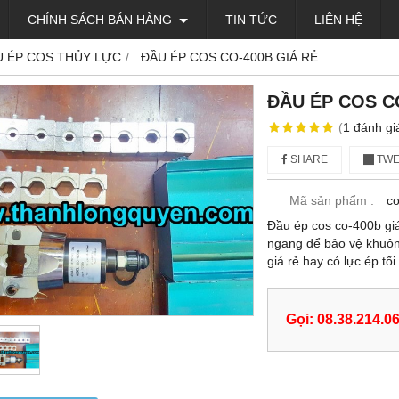
CHÍNH SÁCH BÁN HÀNG
TIN TỨC
LIÊN HỆ
U ÉP COS THỦY LỰC
ĐẦU ÉP COS CO-400B GIÁ RẺ
ĐẦU ÉP COS C
(
1
đánh gi
SHARE
TWE
Mã sản phẩm :
c
Đầu ép cos co-400b giá 
ngang để bảo vệ khuôn 
giá rẻ hay có lực ép tố
Gọi: 08.38.214.0