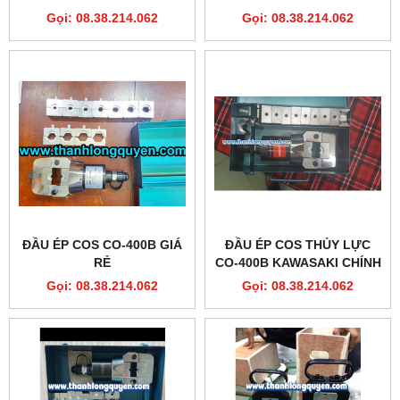
MODERN HIGH CLASS
HÃNG
Gọi: 08.38.214.062
Gọi: 08.38.214.062
ĐẦU ÉP COS CO-400B GIÁ
ĐẦU ÉP COS THỦY LỰC
RẺ
CO-400B KAWASAKI CHÍNH
HÃNG
Gọi: 08.38.214.062
Gọi: 08.38.214.062