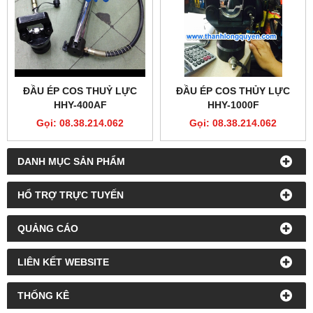
ĐẦU ÉP COS THUỶ LỰC
ĐẦU ÉP COS THỦY LỰC
HHY-400AF
HHY-1000F
Gọi: 08.38.214.062
Gọi: 08.38.214.062
DANH MỤC SẢN PHẨM
HỔ TRỢ TRỰC TUYẾN
QUẢNG CÁO
LIÊN KẾT WEBSITE
THỐNG KÊ