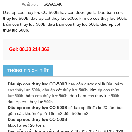
Xuất xứ :
KAWASAKI
Đầu ép cos thủy lực CO-500B hay còn được gọi là Đầu bấm cos
thủy lực 500b, đầu ép cốt thủy lực 500b, kìm ép cos thủy lực 500b,
bấm cos thủy lực 500b, dau bam cos thuy luc 500b, dau ep cot
thuy luc 500b.
Gọi: 08.38.214.062
THÔNG TIN CHI TIẾT
Đầu ép cos thủy lực CO-500B
hay còn được gọi là
bấm
Đầu
,
cốt
, kìm
cos thủy lực 500b
đầu ép
thủy lực 500b
ép cos thủy
, bấm
, dau bam
thuy luc
,
lực 500b
cos thủy lực 500b
cos
500b
dau ep cot thuy luc
500b.
Đầu ép cos thủy lực CO-500B
có lực ép tối đa là 20 tấn, bao
gồm các khuôn ép từ 16mm2 đến 500mm2.
Đầu ép cos thuỷ lực CO-500B
Max force: 20 tons
Bao gồm các khuôn ép như sau: 16, 25, 35, 50, 70 95, 120,