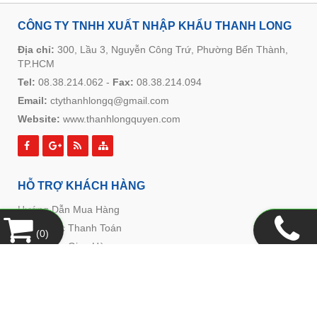
CÔNG TY TNHH XUẤT NHẬP KHẨU THANH LONG
Địa chỉ:
300, Lầu 3, Nguyễn Công Trứ, Phường Bến Thành,
TP.HCM
Tel:
08.38.214.062
-
Fax:
08.38.214.094
Email:
ctythanhlongq@gmail.com
Website:
www.thanhlongquyen.com
HỖ TRỢ KHÁCH HÀNG
Hướng Dẫn Mua Hàng
Hình Thức Thanh Toán
(
0
)
Hình Thức Giao Hàng
Chính Sách Đổi Trả
Chính Sách Bảo Mật