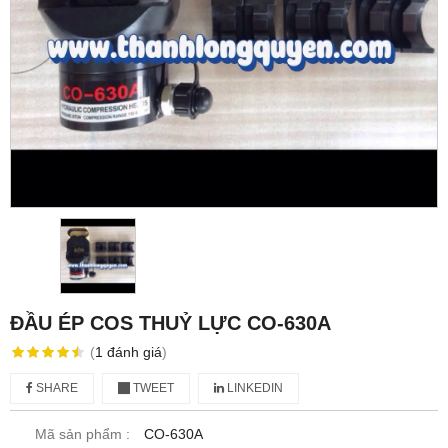
ĐẦU ÉP COS THUỶ LỰC CO-630A
(
1
đánh giá
)
SHARE
TWEET
LINKEDIN
Mã sản phẩm :
CO-630A