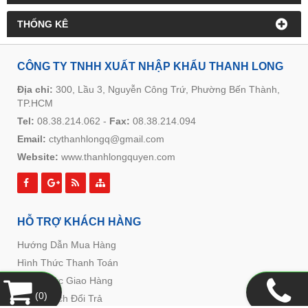
THỐNG KÊ
CÔNG TY TNHH XUẤT NHẬP KHẨU THANH LONG
Địa chỉ:
300, Lầu 3, Nguyễn Công Trứ, Phường Bến Thành,
TP.HCM
Tel:
08.38.214.062
-
Fax:
08.38.214.094
Email:
ctythanhlongq@gmail.com
Website:
www.thanhlongquyen.com
HỖ TRỢ KHÁCH HÀNG
Hướng Dẫn Mua Hàng
Hình Thức Thanh Toán
Hình Thức Giao Hàng
(
0
)
Chính Sách Đổi Trả