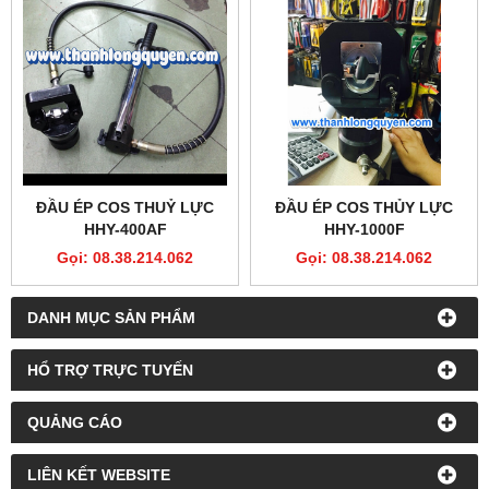
ĐẦU ÉP COS THUỶ LỰC
ĐẦU ÉP COS THỦY LỰC
HHY-400AF
HHY-1000F
Gọi: 08.38.214.062
Gọi: 08.38.214.062
DANH MỤC SẢN PHẨM
HỔ TRỢ TRỰC TUYẾN
QUẢNG CÁO
LIÊN KẾT WEBSITE