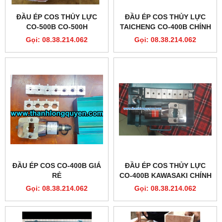
ĐẦU ÉP COS THỦY LỰC
ĐẦU ÉP COS THỦY LỰC
CO-500B CO-500H
TAICHENG CO-400B CHÍNH
MODERN HIGH CLASS
HÃNG
Gọi: 08.38.214.062
Gọi: 08.38.214.062
ĐẦU ÉP COS CO-400B GIÁ
ĐẦU ÉP COS THỦY LỰC
RẺ
CO-400B KAWASAKI CHÍNH
HÃNG
Gọi: 08.38.214.062
Gọi: 08.38.214.062