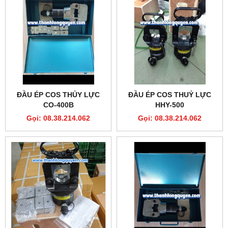
ĐẦU ÉP COS THỦY LỰC
ĐẦU ÉP COS THUỶ LỰC
CO-400B
HHY-500
Gọi: 08.38.214.062
Gọi: 08.38.214.062